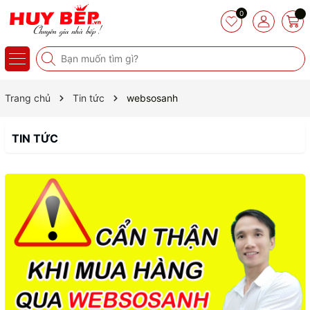
0
Trang chủ
Tin tức
websosanh
TIN TỨC