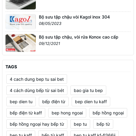
Bộ sưu tập chậu vòi Kagol inox 304
08/05/2023
Bộ sưu tập chậu, vòi rửa Konox cao cấp
09/12/2021
TAGS
4 cach dung bep tu sai bet
4 cách dùng bếp từ sai bét
bao gia tu bep
bep dien tu
bếp điện từ
bep dien tu kaff
bếp điện từ kaff
bep hong ngoai
bếp hồng ngoại
bếp hồng ngoại hay bếp từ
bep tu
bếp từ
bep tu kaff
bếp từ kaff
bep tu kaff kf-fl366ii