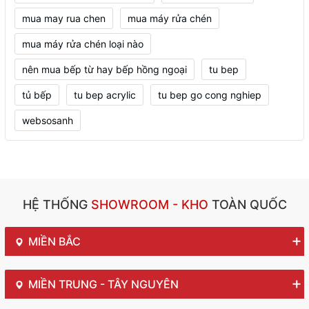
mua may rua chen
mua máy rửa chén
mua máy rửa chén loại nào
nên mua bếp từ hay bếp hồng ngoại
tu bep
tủ bếp
tu bep acrylic
tu bep go cong nghiep
websosanh
HỆ THỐNG
SHOWROOM - KHO
TOÀN QUỐC
MIỀN BẮC
MIỀN TRUNG - TÂY NGUYÊN