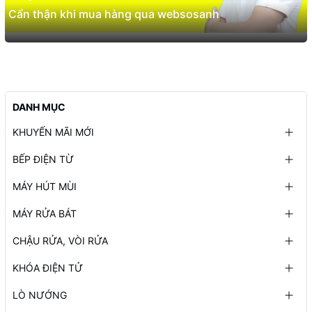
Cẩn thận khi mua hàng qua websosanh
DANH MỤC
KHUYẾN MÃI MỚI
BẾP ĐIỆN TỪ
MÁY HÚT MÙI
MÁY RỬA BÁT
CHẬU RỬA, VÒI RỬA
KHÓA ĐIỆN TỬ
LÒ NƯỚNG