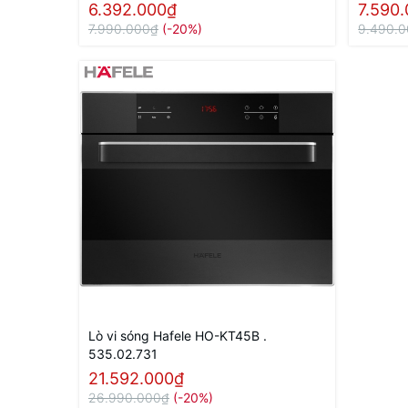
6.392.000₫
7.590
7.990.000₫
(-20%)
9.490.
Lò vi sóng Hafele HO-KT45B .
535.02.731
21.592.000₫
26.990.000₫
(-20%)