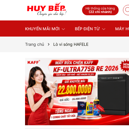
Hệ thống cửa hàng
(22 chi nhánh)
KHUYẾN MÃI MỚI
BẾP ĐIỆN TỪ
MÁY H
Trang chủ
Lò vi sóng HAFELE