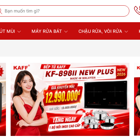
ÚT MÙI
MÁY RỬA BÁT
CHẬU RỬA, VÒI RỬA