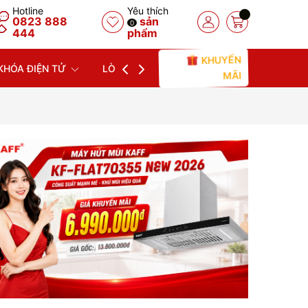
Hotline
Yêu thích
0823 888
sản
0
444
phẩm
KHUYẾN
KHÓA ĐIỆN TỬ
LÒ NƯỚNG
LÒ VI SÓNG
MÁY
MÃI