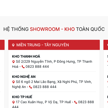
HỆ THỐNG
SHOWROOM - KHO
TOÀN QUỐC
MIỀN TRUNG - TÂY NGUYÊN
KHO THANH HOÁ
Số 2/229 Nguyễn Tĩnh, P Đông Hưng, TP Thanh
Hoá
-
0823 888 444
KHO NGHỆ AN
Số 6 ngõ 2 Mai Lão Bạng, Xã Nghi Phú, TP Vinh,
Nghệ An
-
0823 888 444
KHO TP HUẾ
17 Cao Xuân Huy, P Vỹ Dạ, TP Huế
-
0823 888
444