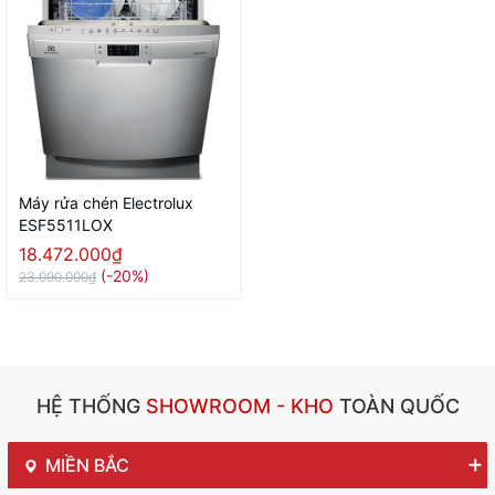
Máy rửa chén Electrolux
ESF5511LOX
18.472.000₫
(-20%)
23.090.000₫
HỆ THỐNG
SHOWROOM - KHO
TOÀN QUỐC
MIỀN BẮC