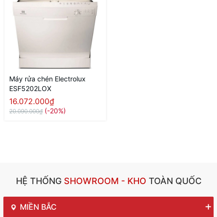
Máy rửa chén Electrolux
ESF5202LOX
16.072.000₫
(-20%)
20.090.000₫
HỆ THỐNG
SHOWROOM - KHO
TOÀN QUỐC
MIỀN BẮC