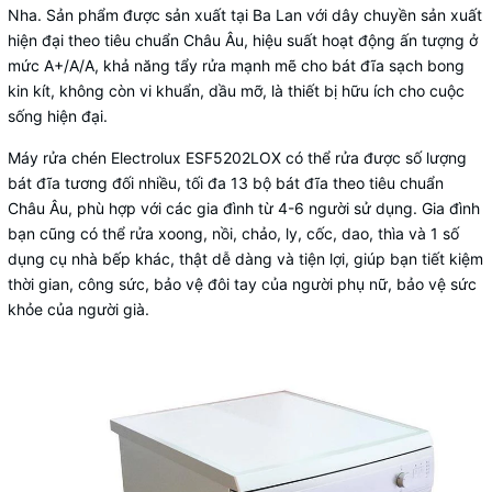
Nha. Sản phẩm được sản xuất tại Ba Lan với dây chuyền sản xuất
hiện đại theo tiêu chuẩn Châu Âu, hiệu suất hoạt động ấn tượng ở
mức A+/A/A, khả năng tẩy rửa mạnh mẽ cho bát đĩa sạch bong
kin kít, không còn vi khuẩn, dầu mỡ, là thiết bị hữu ích cho cuộc
sống hiện đại.
Máy rửa chén Electrolux ESF5202LOX có thể rửa được số lượng
bát đĩa tương đối nhiều, tối đa 13 bộ bát đĩa theo tiêu chuẩn
Châu Âu, phù hợp với các gia đình từ 4-6 người sử dụng. Gia đình
bạn cũng có thể rửa xoong, nồi, chảo, ly, cốc, dao, thìa và 1 số
dụng cụ nhà bếp khác, thật dễ dàng và tiện lợi, giúp bạn tiết kiệm
thời gian, công sức, bảo vệ đôi tay của người phụ nữ, bảo vệ sức
khỏe của người già.