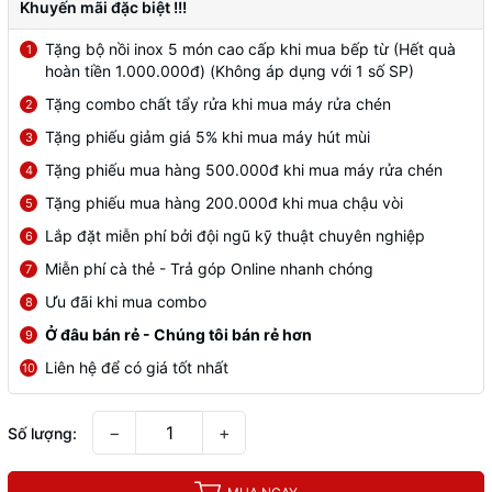
Khuyến mãi đặc biệt !!!
Tặng bộ nồi inox 5 món cao cấp khi mua bếp từ (Hết quà
1
hoàn tiền 1.000.000đ) (Không áp dụng với 1 số SP)
Tặng combo chất tẩy rửa khi mua máy rửa chén
2
Tặng phiếu giảm giá 5% khi mua máy hút mùi
3
Tặng phiếu mua hàng 500.000đ khi mua máy rửa chén
4
Tặng phiếu mua hàng 200.000đ khi mua chậu vòi
5
Lắp đặt miễn phí bởi đội ngũ kỹ thuật chuyên nghiệp
6
Miễn phí cà thẻ - Trả góp Online nhanh chóng
7
Ưu đãi khi mua combo
8
Ở đâu bán rẻ - Chúng tôi bán rẻ hơn
9
Liên hệ để có giá tốt nhất
10
−
+
Số lượng: