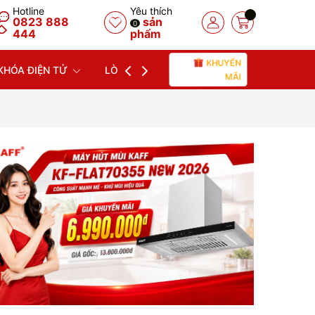
Hotline
Yêu thích
0823 888
sản
0
444
phẩm
KHUYẾN
KHÓA ĐIỆN TỬ
LÒ NƯỚNG
LÒ VI SÓNG
MÁY
MÃI