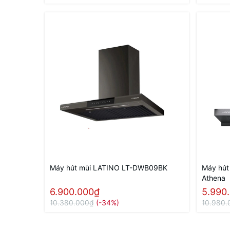
Máy hút mùi LATINO LT-DWB09BK
Máy hút
Athena
6.900.000₫
5.990
10.380.000₫
(-34%)
10.980.