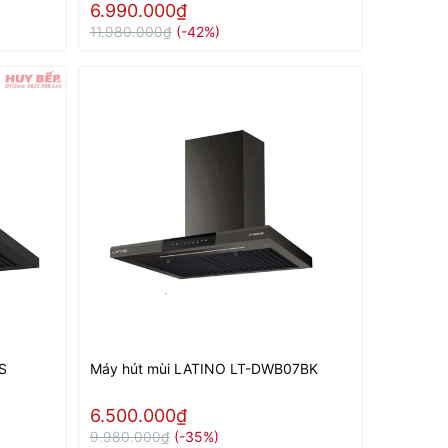
6.990.000₫
11.980.000₫
(-42%)
S
Máy hút mùi LATINO LT-DWB07BK
6.500.000₫
9.980.000₫
(-35%)