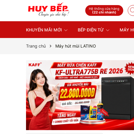
Hệ thống cửa hàng
(22 chi nhánh)
KHUYẾN MÃI MỚI
BẾP ĐIỆN TỪ
MÁY H
Trang chủ
Máy hút mùi LATINO