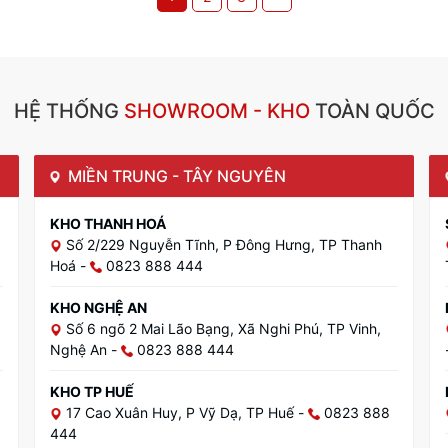
HỆ THỐNG
SHOWROOM - KHO
TOÀN QUỐC
MIỀN TRUNG - TÂY NGUYÊN
KHO THANH HOÁ
Số 2/229 Nguyễn Tĩnh, P Đông Hưng, TP Thanh
Hoá
-
0823 888 444
KHO NGHỆ AN
Số 6 ngõ 2 Mai Lão Bạng, Xã Nghi Phú, TP Vinh,
Nghệ An
-
0823 888 444
KHO TP HUẾ
17 Cao Xuân Huy, P Vỹ Dạ, TP Huế
-
0823 888
444