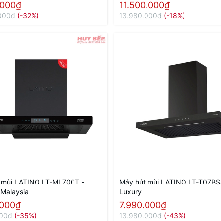
.000₫
11.500.000₫
000₫
(-32%)
13.980.000₫
(-18%)
 mùi LATINO LT-ML700T -
Máy hút mùi LATINO LT-T07BS
 Malaysia
Luxury
.000₫
7.990.000₫
000₫
(-35%)
13.980.000₫
(-43%)