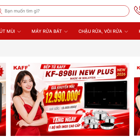
ÚT MÙI
MÁY RỬA BÁT
CHẬU RỬA, VÒI RỬA