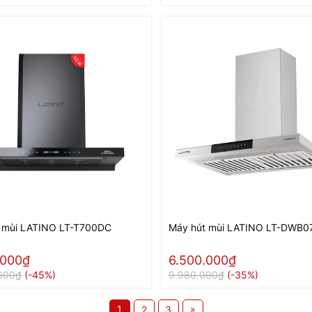
 mùi LATINO LT-T700DC
Máy hút mùi LATINO LT-DWB0
.000₫
6.500.000₫
000₫
(-45%)
9.980.000₫
(-35%)
1
»
2
3