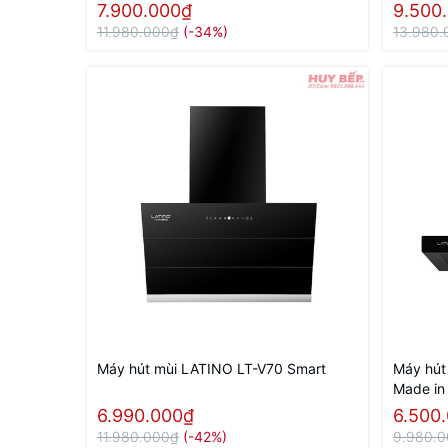
7.900.000₫
9.500
11.980.000₫
(-34%)
13.980.
Máy hút mùi LATINO LT-V70 Smart
Máy hút
Made in
6.990.000₫
6.500
11.980.000₫
(-42%)
9.980.