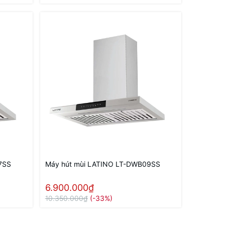
7SS
Máy hút mùi LATINO LT-DWB09SS
6.900.000₫
10.350.000₫
(-33%)