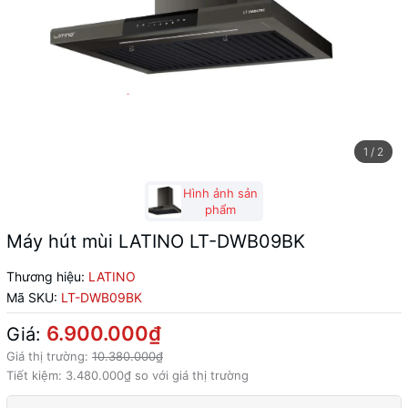
1
/
2
Hình ảnh sản
phẩm
Máy hút mùi LATINO LT-DWB09BK
Thương hiệu:
LATINO
Mã SKU:
LT-DWB09BK
6.900.000₫
Giá:
Giá thị trường:
10.380.000₫
Tiết kiệm:
3.480.000₫
so với giá thị trường