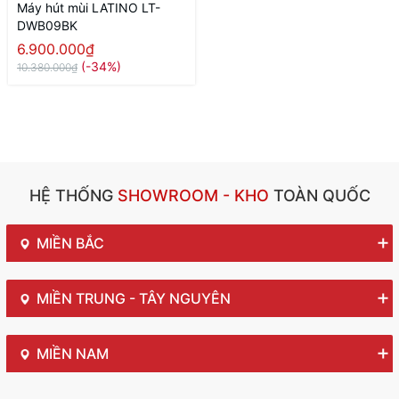
Máy hút mùi LATINO LT-
DWB09BK
6.900.000₫
(-34%)
10.380.000₫
HỆ THỐNG
SHOWROOM - KHO
TOÀN QUỐC
MIỀN BẮC
MIỀN TRUNG - TÂY NGUYÊN
MIỀN NAM