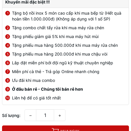
Khuyến mãi đặc biệt !!!
Tặng bộ nồi inox 5 món cao cấp khi mua bếp từ (Hết quà
1
hoàn tiền 1.000.000đ) (Không áp dụng với 1 số SP)
Tặng combo chất tẩy rửa khi mua máy rửa chén
2
Tặng phiếu giảm giá 5% khi mua máy hút mùi
3
Tặng phiếu mua hàng 500.000đ khi mua máy rửa chén
4
Tặng phiếu mua hàng 200.000đ khi mua chậu vòi
5
Lắp đặt miễn phí bởi đội ngũ kỹ thuật chuyên nghiệp
6
Miễn phí cà thẻ - Trả góp Online nhanh chóng
7
Ưu đãi khi mua combo
8
Ở đâu bán rẻ - Chúng tôi bán rẻ hơn
9
Liên hệ để có giá tốt nhất
10
−
+
Số lượng: