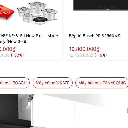
KAFF KF-815II New Plus - Made
Bếp từ Bosch PPI82560MS
any (New Seri)
0.000₫
10.800.000₫
.000₫
(-30%)
12.790.000₫
(-16%)
út mùi BOSCH
Máy hút mùi KAFF
Máy hút mùi PANASONIC