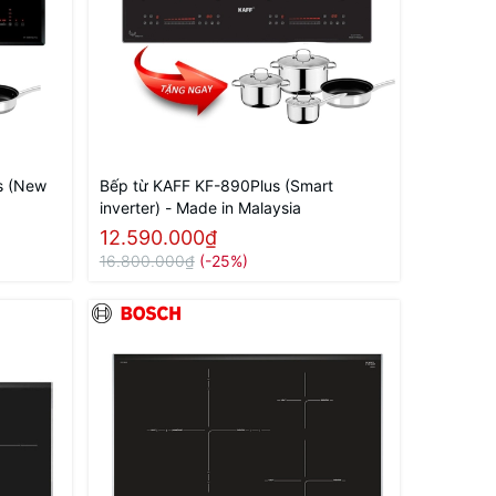
s (New
Bếp từ KAFF KF-890Plus (Smart
inverter) - Made in Malaysia
12.590.000₫
16.800.000₫
(-25%)