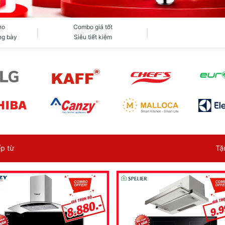
ho
Combo giá tốt
ng bày
Siêu tiết kiệm
Tặng combo muối - bột rửa - dầu bóng k