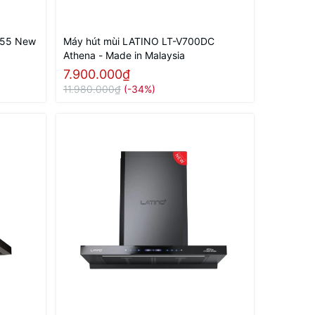
355 New
Máy hút mùi LATINO LT-V700DC
Athena - Made in Malaysia
7.900.000₫
11.980.000₫
(-34%)