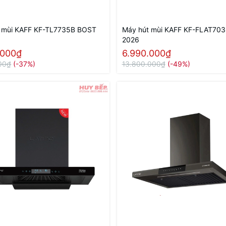
 mùi KAFF KF-TL7735B BOST
Máy hút mùi KAFF KF-FLAT70
2026
.000₫
6.990.000₫
00₫
(-37%)
13.800.000₫
(-49%)