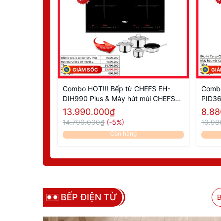
GIẢM SỐC
GIA
Combo HOT!!! Bếp từ CHEFS EH-
Combo
DIH990 Plus & Máy hút mùi CHEFS
PID36
EH-R908E3T
Canz
13.990.000₫
8.88
14.790.000₫
(-5%)
10.98
Còn hàng
BẾP ĐIỆN TỪ
B