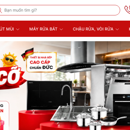
ÚT MÙI
MÁY RỬA BÁT
CHẬU RỬA, VÒI RỬA