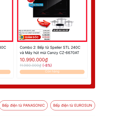
GIẢM SỐC
GIẢM SỐC
240C
Combo 2: Bếp từ Spelier STL 240C
Combo 3: Bếp
và Máy hút mùi Canzy CZ-6670AT
và Máy hút m
10.990.000₫
11.990.00
11.980.000₫
(-8%)
12.980.000₫
Còn hàng
Bếp điện từ PANASONIC
Bếp điện từ EUROSUN