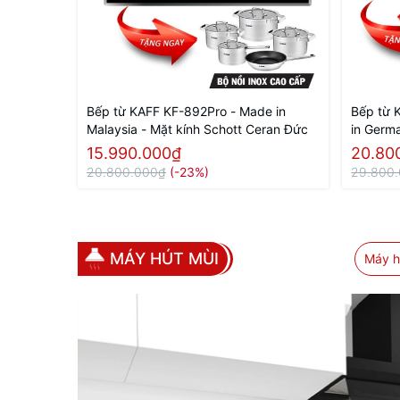
Bếp từ KAFF KF-892Pro - Made in
Bếp từ 
Malaysia - Mặt kính Schott Ceran Đức
in Germ
15.990.000₫
20.80
20.800.000₫
(-23%)
29.800
MÁY HÚT MÙI
Máy h