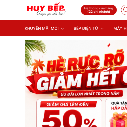
Hệ thống cửa hàng
(22 chi nhánh)
KHUYẾN MÃI MỚI
BẾP ĐIỆN TỪ
MÁY H