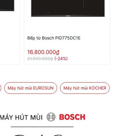
Bếp từ Bosch PID775DC1E
16.800.000₫
21.990.000₫
(-24%)
Máy hút mùi EUROSUN
Máy hút mùi KOCHER