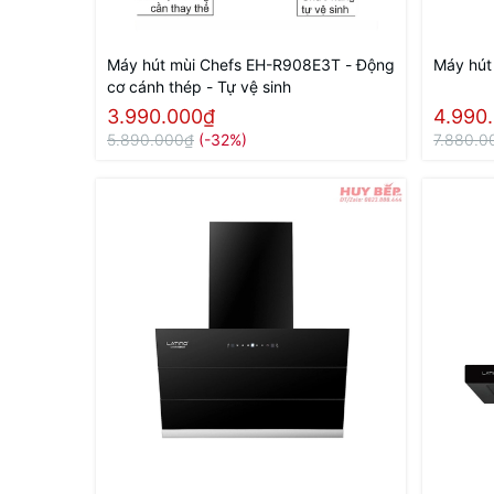
Máy hút mùi Chefs EH-R908E3T - Động
Máy hút
cơ cánh thép - Tự vệ sinh
3.990.000₫
4.990
5.890.000₫
(-32%)
7.880.0