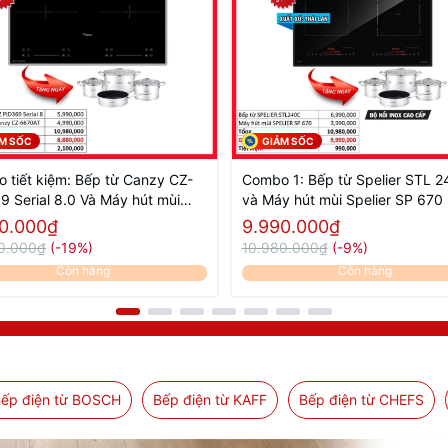
̉M SỐC
GIẢM SỐC
 tiết kiệm: Bếp từ Canzy CZ-
Combo 1: Bếp từ Spelier STL 
9 Serial 8.0 Và Máy hút mùi
và Máy hút mùi Spelier SP 670
y CZ-6670AT
0.000₫
9.990.000₫
0.000₫
(-19%)
10.980.000₫
(-9%)
Còn hàng
Còn hàng
ếp điện từ BOSCH
Bếp điện từ KAFF
Bếp điện từ CHEFS