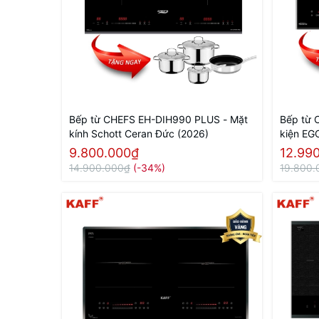
Bếp từ CHEFS EH-DIH990 PLUS - Mặt
Bếp từ 
kính Schott Ceran Đức (2026)
kiện EG
9.800.000₫
12.99
14.900.000₫
(-34%)
19.800.