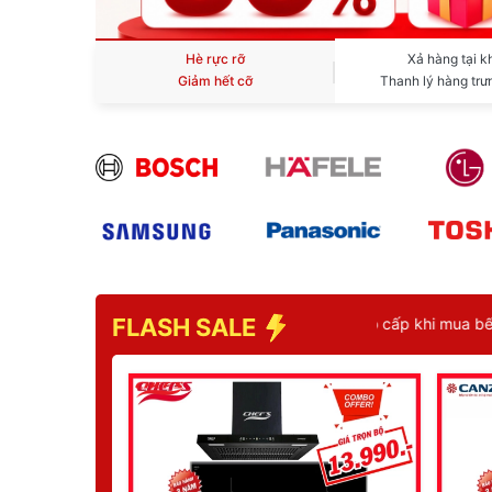
Hè rực rỡ
Xả hàng tại k
Giảm hết cỡ
Thanh lý hàng trư
FLASH SALE
ộ nồi inox cao cấp khi mua bếp từ