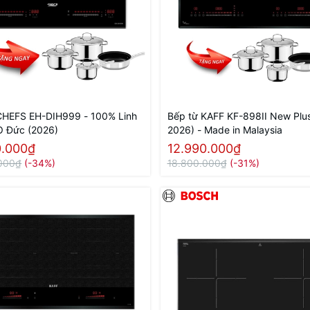
CHEFS EH-DIH999 - 100% Linh
Bếp từ KAFF KF-898II New Plu
O Đức (2026)
2026) - Made in Malaysia
0.000₫
12.990.000₫
000₫
(-34%)
18.800.000₫
(-31%)