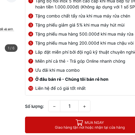
Tặng bộ nồi inox 5 món cao cấp khi mua bếp từ (
1
hoàn tiền 1.000.000đ) (Không áp dụng với 1 số SP
Tặng combo chất tẩy rửa khi mua máy rửa chén
2
Tặng phiếu giảm giá 5% khi mua máy hút mùi
3
Tặng phiếu mua hàng 500.000đ khi mua máy rửa
4
Tặng phiếu mua hàng 200.000đ khi mua chậu vòi
5
1
/
6
Lắp đặt miễn phí bởi đội ngũ kỹ thuật chuyên ngh
6
Miễn phí cà thẻ - Trả góp Online nhanh chóng
7
Ưu đãi khi mua combo
8
Ở đâu bán rẻ - Chúng tôi bán rẻ hơn
9
Liên hệ để có giá tốt nhất
10
−
+
Số lượng:
MUA NGAY
Giao hàng tận nơi hoặc nhận tại cửa hàng