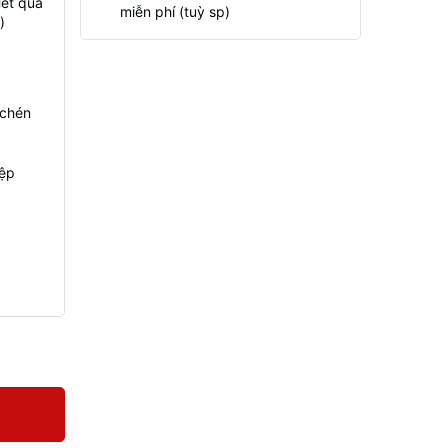
Hết quà
miễn phí (tuỳ sp)
)
 chén
iệp