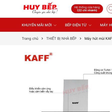
Hệ thống cửa hàng
(22 chi nhánh)
KHUYẾN MÃI MỚI
BẾP ĐIỆN TỪ
MÁY H
Trang chủ
THIẾT BỊ NHÀ BẾP
Máy hút mùi KA