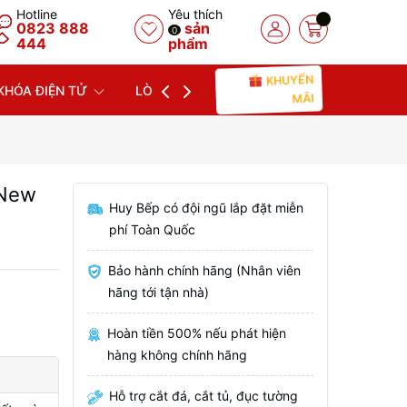
Hotline
Yêu thích
0823 888
sản
0
444
phẩm
KHUYẾN
KHÓA ĐIỆN TỬ
LÒ NƯỚNG
LÒ VI SÓNG
MÁY
MÃI
 New
Huy Bếp có đội ngũ lắp đặt miễn
phí Toàn Quốc
Bảo hành chính hãng (Nhân viên
hãng tới tận nhà)
Hoàn tiền 500% nếu phát hiện
hàng không chính hãng
Hỗ trợ cắt đá, cắt tủ, đục tường