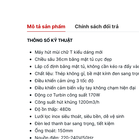
Mô tả sản phẩm
Chính sách đổi trả
THÔNG SỐ KỸ THUẬT
Máy hút mùi chữ T kiểu dáng mới
Chiều sâu 36cm bằng mặt tủ cực đẹp
Lắp cố định bằng mặt tủ, không cần kéo ra đẩy và
Chất liệu: Thép không gỉ, bề mặt kính đen sang trọ
Điều khiển cảm ứng 3 tốc độ
Điều khiển cảm biến vẫy tay không chạm hiện đại
Động cơ Turbin công suất 170W
Công suất hút khủng 1200m3/h
Độ ồn thấp: 48Db
Lưới lọc inox siêu thoát, siêu bền, dễ vệ sinh
Đèn led thanh bar sang trọng, tiết kiệm
Ống thoát: 150mm
Nguồn điện: 220-240V/50Hz