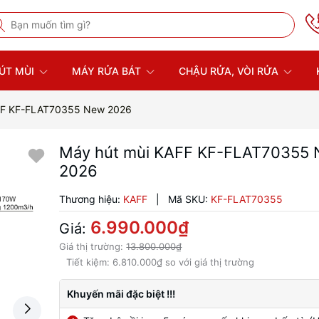
ÚT MÙI
MÁY RỬA BÁT
CHẬU RỬA, VÒI RỬA
FF KF-FLAT70355 New 2026
Máy hút mùi KAFF KF-FLAT70355
2026
Thương hiệu:
KAFF
|
Mã SKU:
KF-FLAT70355
6.990.000₫
Giá:
Giá thị trường:
13.800.000₫
Tiết kiệm:
6.810.000₫
so với giá thị trường
Khuyến mãi đặc biệt !!!