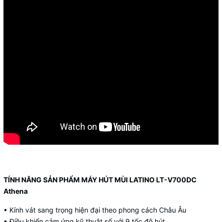
TÍNH NĂNG SẢN PHẨM MÁY HÚT MÙI LATINO LT-V700DC
Athena
• Kính vát sang trọng hiện đại theo phong cách Châu Âu
• Điều khiển cảm ứng kỹ thuật số với 9 tốc độ hút