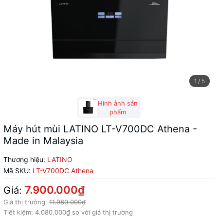
1
/
5
Hình ảnh sản
phẩm
Máy hút mùi LATINO LT-V700DC Athena -
Made in Malaysia
Thương hiệu:
LATINO
Mã SKU:
LT-V700DC Athena
7.900.000₫
Giá:
Giá thị trường:
11.980.000₫
Tiết kiệm:
4.080.000₫
so với giá thị trường