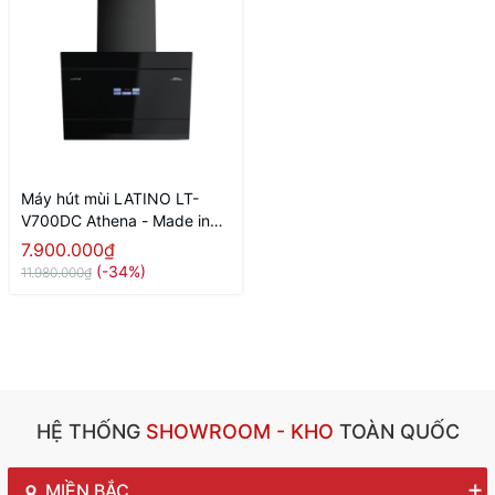
Máy hút mùi LATINO LT-
V700DC Athena - Made in
Malaysia
7.900.000₫
(-34%)
11.980.000₫
HỆ THỐNG
SHOWROOM - KHO
TOÀN QUỐC
MIỀN BẮC