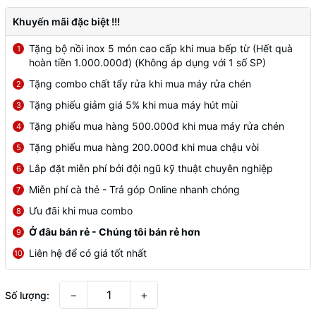
Khuyến mãi đặc biệt !!!
Tặng bộ nồi inox 5 món cao cấp khi mua bếp từ (Hết quà
1
hoàn tiền 1.000.000đ) (Không áp dụng với 1 số SP)
Tặng combo chất tẩy rửa khi mua máy rửa chén
2
Tặng phiếu giảm giá 5% khi mua máy hút mùi
3
Tặng phiếu mua hàng 500.000đ khi mua máy rửa chén
4
Tặng phiếu mua hàng 200.000đ khi mua chậu vòi
5
Lắp đặt miễn phí bởi đội ngũ kỹ thuật chuyên nghiệp
6
Miễn phí cà thẻ - Trả góp Online nhanh chóng
7
Ưu đãi khi mua combo
8
Ở đâu bán rẻ - Chúng tôi bán rẻ hơn
9
Liên hệ để có giá tốt nhất
10
−
+
Số lượng: