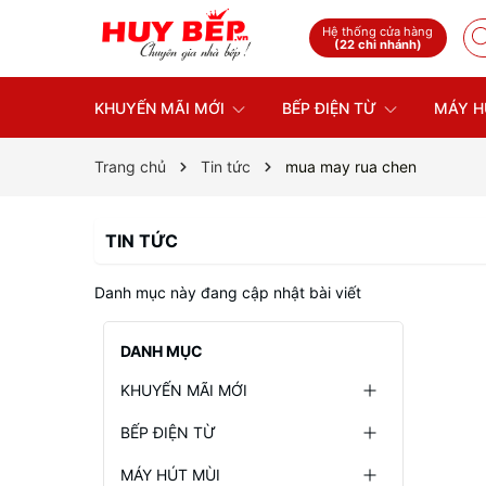
Hệ thống cửa hàng
(22 chi nhánh)
KHUYẾN MÃI MỚI
BẾP ĐIỆN TỪ
MÁY H
Trang chủ
Tin tức
mua may rua chen
TIN TỨC
Danh mục này đang cập nhật bài viết
DANH MỤC
KHUYẾN MÃI MỚI
BẾP ĐIỆN TỪ
MÁY HÚT MÙI