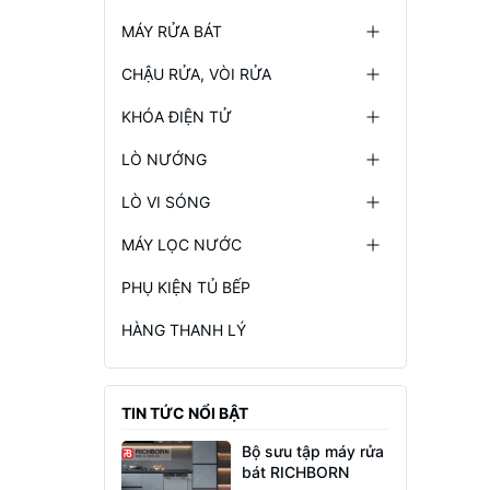
MÁY RỬA BÁT
CHẬU RỬA, VÒI RỬA
KHÓA ĐIỆN TỬ
LÒ NƯỚNG
LÒ VI SÓNG
MÁY LỌC NƯỚC
PHỤ KIỆN TỦ BẾP
HÀNG THANH LÝ
TIN TỨC NỔI BẬT
Bộ sưu tập máy rửa
bát RICHBORN