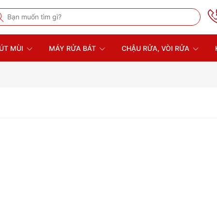
ÚT MÙI
MÁY RỬA BÁT
CHẬU RỬA, VÒI RỬA