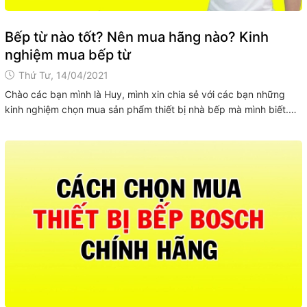
Bếp từ nào tốt? Nên mua hãng nào? Kinh
nghiệm mua bếp từ
Thứ Tư, 14/04/2021
Chào các bạn mình là Huy, mình xin chia sẻ với các bạn những
kinh nghiệm chọn mua sản phẩm thiết bị nhà bếp mà mình biết.
Hy vọng sẽ giúp ích được các bạn. Hãy nhấn vào từng video để
xem. VIDEO: BẾP TỪ NÀO TỐT? NÊN MUA BẾP TỪ...