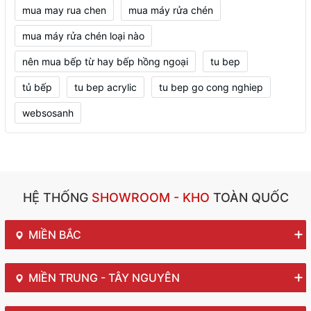
mua may rua chen
mua máy rửa chén
mua máy rửa chén loại nào
nên mua bếp từ hay bếp hồng ngoại
tu bep
tủ bếp
tu bep acrylic
tu bep go cong nghiep
websosanh
HỆ THỐNG
SHOWROOM - KHO
TOÀN QUỐC
MIỀN BẮC
MIỀN TRUNG - TÂY NGUYÊN