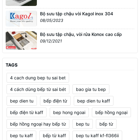
Bộ sưu tập chậu vòi Kagol inox 304
08/05/2023
Bộ sưu tập chậu, vòi rửa Konox cao cấp
09/12/2021
TAGS
4 cach dung bep tu sai bet
4 cách dùng bếp từ sai bét
bao gia tu bep
bep dien tu
bếp điện từ
bep dien tu kaff
bếp điện từ kaff
bep hong ngoai
bếp hồng ngoại
bếp hồng ngoại hay bếp từ
bep tu
bếp từ
bep tu kaff
bếp từ kaff
bep tu kaff kf-fl366ii