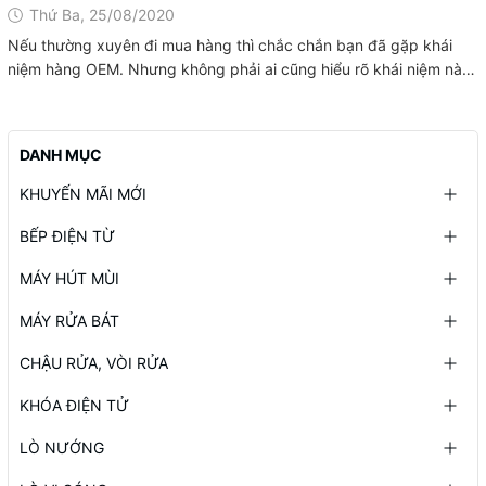
Thứ Ba, 25/08/2020
Nếu thường xuyên đi mua hàng thì chắc chắn bạn đã gặp khái
niệm hàng OEM. Nhưng không phải ai cũng hiểu rõ khái niệm này.
Vậy thì OEM là gì và việc ứng dụng nó trong việc sản xuất bếp từ
như thế nào thì Huy sẽ chia sẻ...
DANH MỤC
KHUYẾN MÃI MỚI
BẾP ĐIỆN TỪ
MÁY HÚT MÙI
MÁY RỬA BÁT
CHẬU RỬA, VÒI RỬA
KHÓA ĐIỆN TỬ
LÒ NƯỚNG