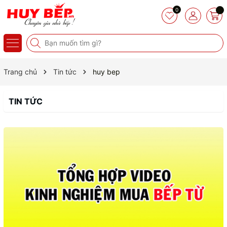
0
Trang chủ
Tin tức
huy bep
TIN TỨC