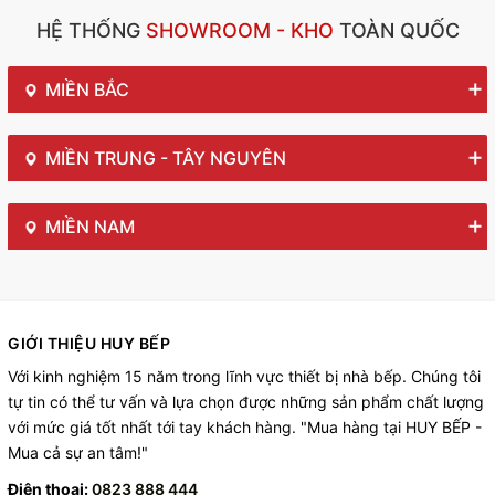
HỆ THỐNG
SHOWROOM - KHO
TOÀN QUỐC
MIỀN BẮC
MIỀN TRUNG - TÂY NGUYÊN
MIỀN NAM
GIỚI THIỆU HUY BẾP
Với kinh nghiệm 15 năm trong lĩnh vực thiết bị nhà bếp. Chúng tôi
tự tin có thể tư vấn và lựa chọn được những sản phẩm chất lượng
với mức giá tốt nhất tới tay khách hàng. "Mua hàng tại HUY BẾP -
Mua cả sự an tâm!"
Điện thoại:
0823 888 444