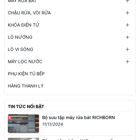
MÁY RỬA BÁT
CHẬU RỬA, VÒI RỬA
KHÓA ĐIỆN TỬ
LÒ NƯỚNG
LÒ VI SÓNG
MÁY LỌC NƯỚC
PHỤ KIỆN TỦ BẾP
HÀNG THANH LÝ
TIN TỨC NỔI BẬT
Bộ sưu tập máy rửa bát RICHBORN
11/11/2024