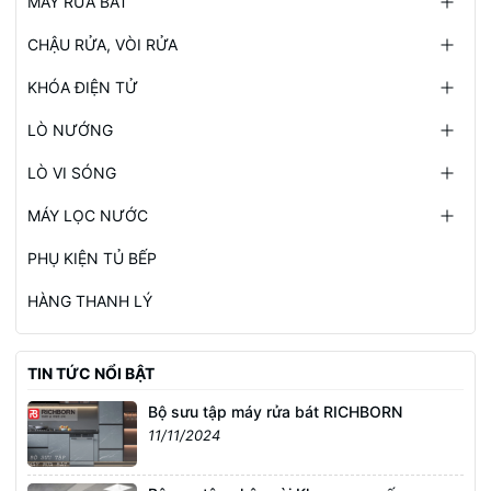
MÁY RỬA BÁT
CHẬU RỬA, VÒI RỬA
KHÓA ĐIỆN TỬ
LÒ NƯỚNG
LÒ VI SÓNG
MÁY LỌC NƯỚC
PHỤ KIỆN TỦ BẾP
HÀNG THANH LÝ
TIN TỨC NỔI BẬT
Bộ sưu tập máy rửa bát RICHBORN
11/11/2024