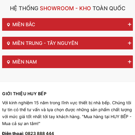
HỆ THỐNG
SHOWROOM - KHO
TOÀN QUỐC
MIỀN BẮC
MIỀN TRUNG - TÂY NGUYÊN
MIỀN NAM
GIỚI THIỆU HUY BẾP
Với kinh nghiệm 15 năm trong lĩnh vực thiết bị nhà bếp. Chúng tôi
tự tin có thể tư vấn và lựa chọn được những sản phẩm chất lượng
với mức giá tốt nhất tới tay khách hàng. "Mua hàng tại HUY BẾP -
Mua cả sự an tâm!"
Điện thoại:
0823 888 444