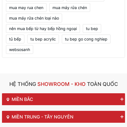
mua may rua chen
mua máy rửa chén
mua máy rửa chén loại nào
nên mua bếp từ hay bếp hồng ngoại
tu bep
tủ bếp
tu bep acrylic
tu bep go cong nghiep
websosanh
HỆ THỐNG
SHOWROOM - KHO
TOÀN QUỐC
MIỀN BẮC
MIỀN TRUNG - TÂY NGUYÊN