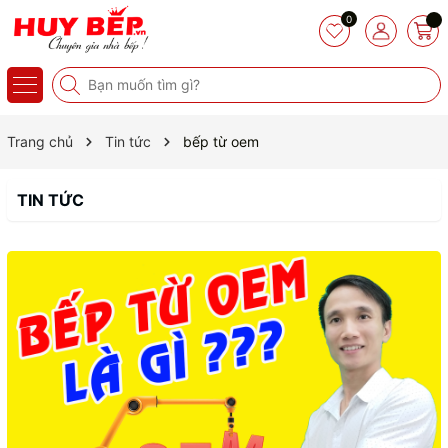
0
Trang chủ
Tin tức
bếp từ oem
TIN TỨC