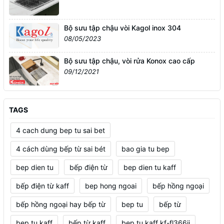
Bộ sưu tập chậu vòi Kagol inox 304
08/05/2023
Bộ sưu tập chậu, vòi rửa Konox cao cấp
09/12/2021
TAGS
4 cach dung bep tu sai bet
4 cách dùng bếp từ sai bét
bao gia tu bep
bep dien tu
bếp điện từ
bep dien tu kaff
bếp điện từ kaff
bep hong ngoai
bếp hồng ngoại
bếp hồng ngoại hay bếp từ
bep tu
bếp từ
bep tu kaff
bếp từ kaff
bep tu kaff kf-fl366ii