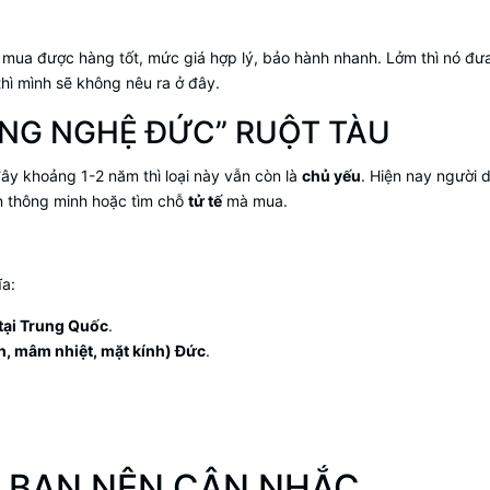
ạn mua được hàng tốt, mức giá hợp lý, bảo hành nhanh. Lởm thì nó đư
hì mình sẽ không nêu ra ở đây.
NG NGHỆ ĐỨC” RUỘT TÀU
 đây khoảng 1-2 năm thì loại này vẫn còn là
chủ yếu
. Hiện nay người 
n thông minh hoặc tìm chỗ
tử tế
mà mua.
ĩa:
tại Trung Quốc
.
, mâm nhiệt, mặt kính) Đức
.
 BẠN NÊN CÂN NHẮC