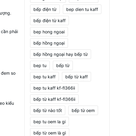
bếp điện từ
bep dien tu kaff
tượng.
bếp điện từ kaff
 cần phải
bep hong ngoai
bếp hồng ngoại
bếp hồng ngoại hay bếp từ
bep tu
bếp từ
u đem so
bep tu kaff
bếp từ kaff
bep tu kaff kf-fl366ii
bếp từ kaff kf-fl366ii
eo kiểu
bếp từ nào tốt
bếp từ oem
bep tu oem la gi
bếp từ oem là gì