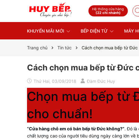
Hệ thống cửa hàng
(22 chi nhánh)
KHUYẾN MÃI MỚI
BẾP ĐIỆN TỪ
MÁY H
Trang chủ
Tin tức
Cách chọn mua bếp từ Đức
Cách chọn mua bếp từ Đức 
Thứ Hai, 03/09/2018
Đàm Đức Huy
Chọn mua bếp từ Đứ
cho chuẩn!
“Cửa hàng chỗ em có bán bếp từ Đức không?”
. Đó là
chất lượng cao của người tiêu dùng ngày càng lớn về 