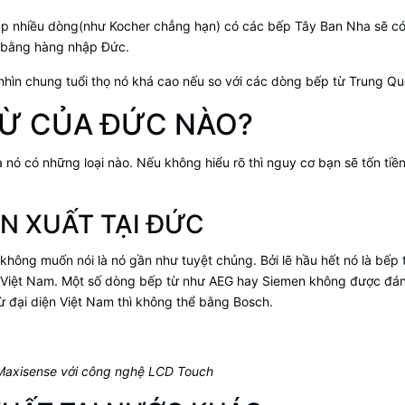
ập nhiều dòng(như Kocher chẳng hạn) có các bếp Tây Ban Nha sẽ c
g bằng hàng nhập Đức.
nhìn chung tuổi thọ nó khá cao nếu so với các dòng bếp từ Trung Qu
TỪ CỦA ĐỨC NÀO?
à nó có những loại nào. Nếu không hiểu rõ thì nguy cơ bạn sẽ tốn tiề
N XUẤT TẠI ĐỨC
không muốn nói là nó gần như tuyệt chủng. Bởi lẽ hầu hết nó là bếp
ại Việt Nam. Một số dòng bếp từ như AEG hay Siemen không được đán
từ đại diện Việt Nam thì không thể bằng Bosch.
Maxisense với công nghệ LCD Touch