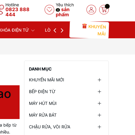
Hotline
Yêu thích
0823 888
sản
0
444
phẩm
KHUYẾN
KHÓA ĐIỆN TỬ
LÒ NƯỚNG
LÒ VI SÓNG
MÁY
MÃI
DANH MỤC
KHUYẾN MÃI MỚI
ao
BẾP ĐIỆN TỪ
MÁY HÚT MÙI
MÁY RỬA BÁT
ua bếp từ
CHẬU RỬA, VÒI RỬA
hiều.