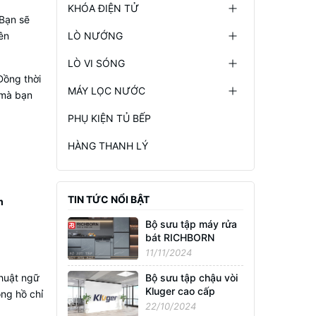
KHÓA ĐIỆN TỬ
 Bạn sẽ
ên
LÒ NƯỚNG
LÒ VI SÓNG
Đồng thời
MÁY LỌC NƯỚC
 mà bạn
PHỤ KIỆN TỦ BẾP
HÀNG THANH LÝ
TIN TỨC NỔI BẬT
m
Bộ sưu tập máy rửa
bát RICHBORN
11/11/2024
thuật ngữ
Bộ sưu tập chậu vòi
Kluger cao cấp
ồng hồ chỉ
22/10/2024