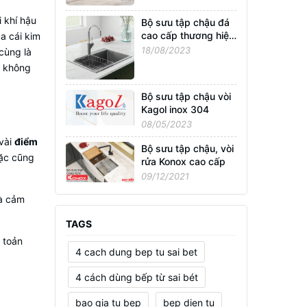
 khí hậu
Bộ sưu tập chậu đá
cao cấp thương hiệu
a cái kim
Konox nhập khẩu
18/08/2023
cùng là
Châu Âu
i không
Bộ sưu tập chậu vòi
Kagol inox 304
08/05/2023
 vài
điểm
Bộ sưu tập chậu, vòi
oặc cũng
rửa Konox cao cấp
09/12/2021
là cảm
TAGS
à toản
4 cach dung bep tu sai bet
4 cách dùng bếp từ sai bét
bao gia tu bep
bep dien tu