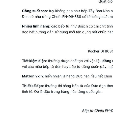
Quạt gi
Công suất cao
: tuy không cao như bếp Tây Ban Nha 
Đơn cử như dòng Chefs EH-DIH888 có tải công suất mỗ
Nhiều tính năng
: các bếp từ như Bosch có chi chít tí
đọc hết hướng dẫn sử dụng mới tận dụng hết chức nă
Kocher DI 808G
Tiết kiệm điện
: thường được chế tạo với vật liệu
đồng 
với các mẫu bếp từ đơn hay bếp từ dùng cuộn dây nh
Mặt kính xịn
: hiển nhiên là hàng Đức nên hầu hết chọn 
Thiết kế đẹp
: thường thì hàng bếp từ của Đức đẹp theo
tinh tế. Đó là đặc trưng hàng hóa từng quốc gia.
Bếp từ Chefs EH-D