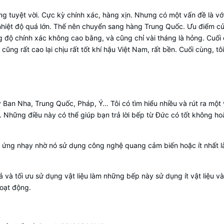
ng tuyệt vời. Cực kỳ chính xác, hàng xịn. Nhưng có một vấn đề là với
 nhiệt độ quá lớn. Thế nên chuyển sang hàng Trung Quốc. Ưu điểm củ
 độ chính xác không cao bằng, và cũng chỉ vài tháng là hỏng. Cuối 
ũng rất cao lại chịu rất tốt khí hậu Việt Nam, rất bền. Cuối cùng, tô
Ban Nha, Trung Quốc, Pháp, Ý… Tôi có tìm hiểu nhiều và rút ra một
 Những điều này có thể giúp bạn trả lời bếp từ Đức có tốt không h
 ứng nhạy nhờ nó sử dụng công nghệ quang cảm biến hoặc ít nhất 
uả và tối ưu sử dụng vật liệu làm những bếp này sử dụng ít vật liệu v
hoạt động.