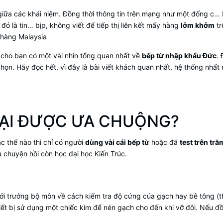
 giữa các khái niệm. Đồng thời thông tin trên mạng như một đống c…
đó là tin… bịp, không viết để tiếp thị liên kết mấy hàng
lởm khởm
tr
t hàng Malaysia
để cho bạn có một vài nhìn tổng quan nhất về
bếp từ nhập khẩu Đức
. 
ọn. Hãy đọc hết, vì đây là bài viết khách quan nhất, hệ thống nhất
LẠI ĐƯỢC ƯA CHUỘNG?
ác thế nào thì chỉ có người
dùng vài cái bếp từ
hoặc đã
test trên tră
âu chuyện hồi còn học đại học Kiến Trúc.
 với trưởng bộ môn về cách kiểm tra độ cứng của gạch hay bê tông (
iết bị sử dụng một chiếc kim để nén gạch cho đến khi vỡ đôi. Nếu đ