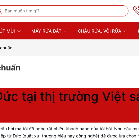
ÚT MÙI
MÁY RỬA BÁT
CHẬU RỬA, VÒI RỬA
 chuẩn
chuẩn
c tại thị trường Việt s
 câu hỏi mà tôi đã nghe rất nhiều khách hàng của tôi hỏi. Nhu cầu m
bếp từ Đức (xuất xứ, thương hiệu hay công nghệ) đề được lựa chọn n