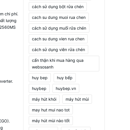
cách sử dụng bột rửa chén
m chi phí.
cach su dung muoi rua chen
hất lượng
I82560MS
cách sử dụng muối rửa chén
cach su dung vien rua chen
cách sử dụng viên rửa chén
cẩn thận khi mua hàng qua
websosanh
huy bep
huy bếp
verter.
huybep
huybep.vn
máy hút khói
máy hút mùi
may hut mui nao tot
máy hút mùi nào tốt
EGO).
ng