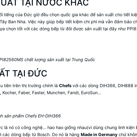
UẤT TẠI NƯỚC KHÁC
ổi tiếng của Đức giờ đều chọn quốc gia khác để sản xuất cho tiết kiệ
i Tây Ban Nha. Việc này giúp bếp tiết kiệm chi phí mà vẫn đảm bảo c
lựa chọn tốt với các dòng bếp từ đôi được sản xuất tại đây như PP
PI82560MS chất lượng sản xuất tại Trung Quốc
ẤT TẠI ĐỨC
u tiên trên thị trường chính là
Chefs
với các dòng DIH366, DIH888 in
a, Kocher, Faber, Faster, Munchen, Fandi, EuroSun…
nh sản phẩm Chefs EH-DIH366
c là nó có công nghệ… hao hao giống nhau(vì dùng chung linh kiện 
ới các dòng bếp từ Bosch. Do nó là hàng
Made in Germany
chứ khô