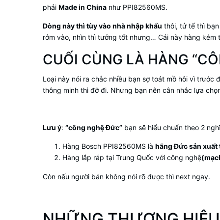
phải
Made in China
như PPI82560MS.
Dòng này thì tùy vào nhà nhập khẩu
thôi, tử tế thì b
rởm vào, nhìn thì tưởng tốt nhưng… Cái này hàng kém t
CUỐI CÙNG LÀ HÀNG “CÔ
Loại này nói ra chắc nhiều bạn sợ toát mồ hôi vì trước
thông minh thì đỡ đi. Nhưng bạn nên cân nhắc lựa chọ
Lưu ý
:
“công nghệ Đức”
bạn sẽ hiểu chuẩn theo 2 ngh
Hàng Bosch PPI82560MS là
hãng Đức sản xuất 
Hàng lắp ráp tại Trung Quốc với công nghệ
(mạch
Còn nếu người bán không nói rõ được thì next ngay.
NHỮNG THƯƠNG HIỆU