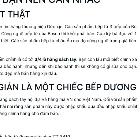
T THẬT
ốn tìm hàng thương hiệu Đức xịn. Các sản phẩm bếp từ 3 bếp của Bo
. Công nghệ bếp từ của Bosch thì khỏi phải bàn. Cực kỳ bá đạo với 
ặc biệt. Các sản phẩm bếp từ châu Âu mà đọ công nghệ trong giá tiền 
m chính là có tới
3/4 là hàng xách tay
. Bạn còn lâu mới biết chính x
a bảo hành, nhưng đến khi bảo hành thì sẽ không có gì sửa cho bạn.
to đẹp mà bán hàng xịn đâu.
IẢN LÀ MỘT CHIẾC BẾP DƯƠNG
 hàng xách tay nội địa và hàng mã VN cho Việt Nam. Đối với sản phẩ
hải nói rằng sản phẩm này được nhập khẩu qua đầu nhập khẩu chính
hàng chính hãng cho đảm bảo.
ẫu bếp từ Rommelsbacher CT 3410