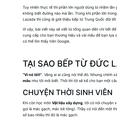
Tuy nhiên thực tế thì phần lớn người dùng bị nhầm lẫn
không biết đường nào mà lần. Trong khi phần lớn trong 
Lazada thì cũng là giới thiệu bếp từ Trung Quốc đội lố
Vì vậy, bài viết này sẽ viết từ tổng quan đến chi tiết 
cung cấp cho bạn thương hiệu và vài mẫu để bạn lựa ch
có thể tìm thấy trên Google.
TẠI SAO BẾP TỪ ĐỨC 
“Vì nó tốt!”
. Vâng ai ai cũng nói thế đó. Nhưng chính x
mẫu
như tôi mới biết. Thôi thì tôi sẽ kể cho bạn một c
CHUYỆN THỜI SINH VIÊN
Khi còn học môn
Vật liệu xây dựng
, tôi có nói chuyện
gọi là mác gạch, mác bê tông). Thầy có nói đến một th
số bao nhiêu thì đó là mác gạch.