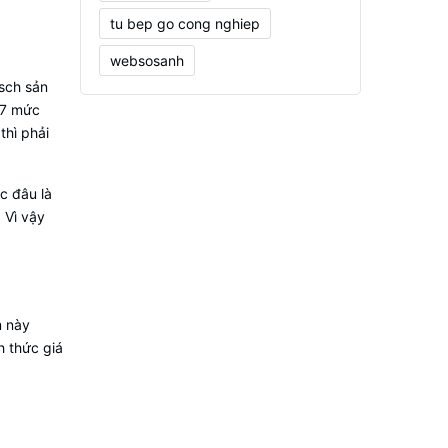
tu bep go cong nghiep
websosanh
sch sản
17 mức
thì phải
ác đâu là
 Vì vậy
m này
 thức giá