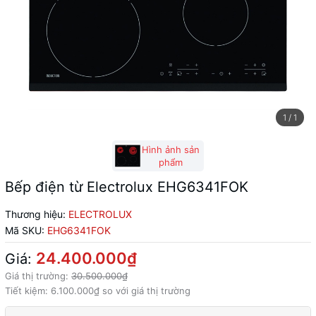
1
/
1
Hình ảnh sản
phẩm
Bếp điện từ Electrolux EHG6341FOK
Thương hiệu:
ELECTROLUX
Mã SKU:
EHG6341FOK
24.400.000₫
Giá:
Giá thị trường:
30.500.000₫
Tiết kiệm:
6.100.000₫
so với giá thị trường