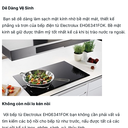
Dễ Dàng Vệ Sinh
Bạn sẽ dễ dàng làm sạch mặt kính nhờ bề mặt mát, thiết kế
phẳng và trơn của bếp điện từ Electrolux EHG6341FOK. Bề mặt
kinh sẽ giữ được thẩm mỹ tốt nhất kể cả khi bị trào nước ra ngoài.
Không còn nỗi lo kén nồi
Với bếp từ Electrolux EHG6341FOK bạn không cần phải vất vả
tìm kiếm các bộ nồi cho bếp từ như trước, nấu được tất cả các
loại nồi kể cả inox, nhôm, sành, xứ, thủy tinh...