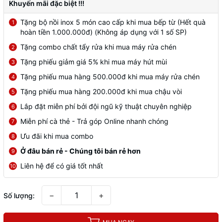
Khuyến mãi đặc biệt !!!
Tặng bộ nồi inox 5 món cao cấp khi mua bếp từ (Hết quà
1
hoàn tiền 1.000.000đ) (Không áp dụng với 1 số SP)
Tặng combo chất tẩy rửa khi mua máy rửa chén
2
Tặng phiếu giảm giá 5% khi mua máy hút mùi
3
Tặng phiếu mua hàng 500.000đ khi mua máy rửa chén
4
Tặng phiếu mua hàng 200.000đ khi mua chậu vòi
5
Lắp đặt miễn phí bởi đội ngũ kỹ thuật chuyên nghiệp
6
Miễn phí cà thẻ - Trả góp Online nhanh chóng
7
Ưu đãi khi mua combo
8
Ở đâu bán rẻ - Chúng tôi bán rẻ hơn
9
Liên hệ để có giá tốt nhất
10
−
+
Số lượng: