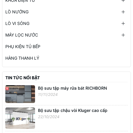
KHÓA ĐIỆN TỬ
LÒ NƯỚNG
LÒ VI SÓNG
MÁY LỌC NƯỚC
PHỤ KIỆN TỦ BẾP
HÀNG THANH LÝ
TIN TỨC NỔI BẬT
Bộ sưu tập máy rửa bát RICHBORN
11/11/2024
Bộ sưu tập chậu vòi Kluger cao cấp
22/10/2024