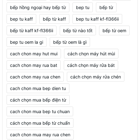
bếp hồng ngoại hay bếp từ
bep tu
bếp từ
bep tu kaff
bếp từ kaff
bep tu kaff kf-fl366ii
bếp từ kaff kf-fl366ii
bếp từ nào tốt
bếp từ oem
bep tu oem la gi
bếp từ oem là gì
cach chon may hut mui
cách chọn máy hút mùi
cach chon may rua bat
cách chọn máy rửa bát
cach chon may rua chen
cách chọn máy rửa chén
cach chon mua bep dien tu
cách chọn mua bếp điện từ
cach chon mua bep tu chuan
cách chọn mua bếp từ chuẩn
cach chon mua may rua chen