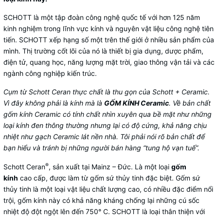
SCHOTT là một tập đoàn công nghệ quốc tế với hơn 125 năm
kinh nghiệm trong lĩnh vực kính và nguyên vật liệu công nghệ tiên
tiến. SCHOTT xếp hạng số một trên thế giới ở nhiều sản phẩm của
mình. Thị trường cốt lõi của nó là thiết bị gia dụng, dược phẩm,
điện tử, quang học, năng lượng mặt trời, giao thông vận tải và các
ngành công nghiệp kiến ​​trúc.
Cụm từ Schott Ceran thực chất là thu gọn của Schott + Ceramic.
Vì đây không phải là kính mà là
GỐM KÍNH Ceramic
. Về bản chất
gốm kính Ceramic có tính chất nhìn xuyên qua bề mặt như những
loại kính đen thông thường nhưng lại có độ cứng, khả năng chịu
nhiệt như gạch Ceramic lát nền nhà. Tôi phải nói rõ bản chất để
bạn hiểu và tránh bị những người bán hàng “tung hộ vạn tuế”.
®
Schott Ceran
, sản xuất tại Mainz – Đức. Là một loại
gốm
kính
cao cấp, được làm từ gốm sứ thủy tinh đặc biệt. Gốm sứ
thủy tinh là một loại vật liệu chất lượng cao, có nhiều đặc điểm nổi
trội, gốm kính này có khả năng kháng chống lại những cú sốc
nhiệt độ đột ngột lên đến 750° C. SCHOTT là loại thân thiện với