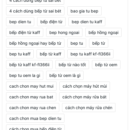
4 cach dung bep tu sai bet
4 cách dùng bếp từ sai bét
bao gia tu bep
bep dien tu
bếp điện từ
bep dien tu kaff
bếp điện từ kaff
bep hong ngoai
bếp hồng ngoại
bếp hồng ngoại hay bếp từ
bep tu
bếp từ
bep tu kaff
bếp từ kaff
bep tu kaff kf-fl366ii
bếp từ kaff kf-fl366ii
bếp từ nào tốt
bếp từ oem
bep tu oem la gi
bếp từ oem là gì
cach chon may hut mui
cách chọn máy hút mùi
cach chon may rua bat
cách chọn máy rửa bát
cach chon may rua chen
cách chọn máy rửa chén
cach chon mua bep dien tu
cách chọn mua bếp điện từ