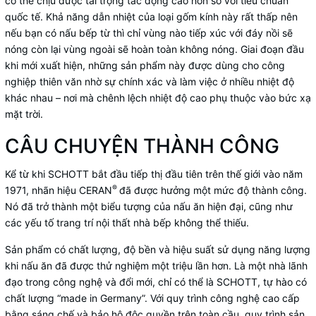
có thể chịu được tải trọng tác động cao hơn so với tiêu chuẩn
quốc tế. Khả năng dẫn nhiệt của loại gốm kính này rất thấp nên
nếu bạn có nấu bếp từ thì chỉ vùng nào tiếp xúc với đáy nồi sẽ
nóng còn lại vùng ngoài sẽ hoàn toàn không nóng. Giai đoạn đầu
khi mới xuất hiện, những sản phẩm này được dùng cho công
nghiệp thiên văn nhờ sự chính xác và làm việc ở nhiều nhiệt độ
khác nhau – nơi mà chênh lệch nhiệt độ cao phụ thuộc vào bức xạ
mặt trời.
CÂU CHUYỆN THÀNH CÔNG
Kể từ khi SCHOTT bắt đầu tiếp thị đầu tiên trên thế giới vào năm
®
1971, nhãn hiệu CERAN
đã được hưởng một mức độ thành công.
Nó đã trở thành một biểu tượng của nấu ăn hiện đại, cũng như
các yếu tố trang trí nội thất nhà bếp không thể thiếu.
Sản phẩm có chất lượng, độ bền và hiệu suất sử dụng năng lượng
khi nấu ăn đã được thử nghiệm một triệu lần hơn. Là một nhà lãnh
đạo trong công nghệ và đổi mới, chỉ có thể là SCHOTT, tự hào có
chất lượng “made in Germany”. Với quy trình công nghệ cao cấp
bằng sáng chế và bảo hộ độc quyền trên toàn cầu, quy trình sản