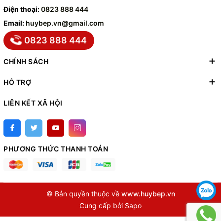
Điện thoại:
0823 888 444
Email:
huybep.vn@gmail.com
0823 888 444
CHÍNH SÁCH
HỖ TRỢ
LIÊN KẾT XÃ HỘI
PHƯƠNG THỨC THANH TOÁN
© Bản quyền thuộc về
www.huybep.vn
Cung cấp bởi
Sapo