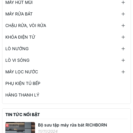
MÁY HÚT MÙI
MÁY RỬA BÁT
CHẬU RỬA, VÒI RỬA
KHÓA ĐIỆN TỬ
LÒ NƯỚNG
LÒ VI SÓNG
MÁY LỌC NƯỚC
PHỤ KIỆN TỦ BẾP
HÀNG THANH LÝ
TIN TỨC NỔI BẬT
Bộ sưu tập máy rửa bát RICHBORN
11/11/2024