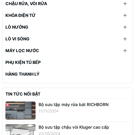
CHẬU RỬA, VÒI RỬA
KHÓA ĐIỆN TỬ
LÒ NƯỚNG
LÒ VI SÓNG
MÁY LỌC NƯỚC
PHỤ KIỆN TỦ BẾP
HÀNG THANH LÝ
TIN TỨC NỔI BẬT
Bộ sưu tập máy rửa bát RICHBORN
11/11/2024
Bộ sưu tập chậu vòi Kluger cao cấp
22/10/2024