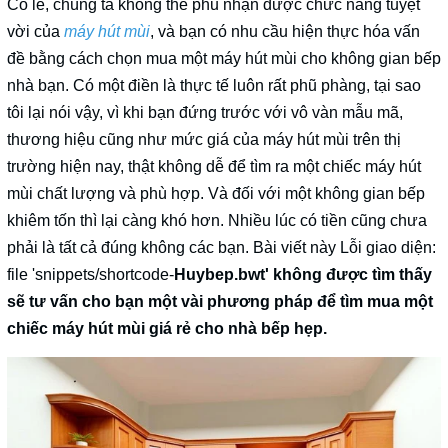
Có lẽ, chúng ta không thể phủ nhận được chức năng tuyệt
vời của
máy hút mùi
, và bạn có nhu cầu hiện thực hóa vấn
đề bằng cách chọn mua một máy hút mùi cho không gian bếp
nhà bạn. Có một điền là thực tế luôn rất phũ phàng, tại sao
tôi lại nói vậy, vì khi bạn đứng trước với vô vàn mẫu mã,
thương hiệu cũng như mức giá của máy hút mùi trên thị
trường hiện nay, thật không dễ để tìm ra một chiếc máy hút
mùi chất lượng và phù hợp. Và đối với một không gian bếp
khiêm tốn thì lại càng khó hơn. Nhiều lúc có tiền cũng chưa
phải là tất cả đúng không các bạn. Bài viết này Lỗi giao diện:
file 'snippets/shortcode-
Huybep.bwt' không được tìm thấy
sẽ tư vấn cho bạn một vài phương pháp để tìm mua một
chiếc máy hút mùi giá rẻ cho nhà bếp hẹp.