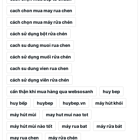
cach chon mua may rua chen
cách chọn mua máy rửa chén
cách sử dụng bột rửa chén
cach su dung muoi rua chen
cách sử dụng muối rửa chén
cach su dung vien rua chen
cách sử dụng viên rửa chén
cẩn thận khi mua hàng qua websosanh
huy bep
huy bếp
huybep
huybep.vn
máy hút khói
máy hút mùi
may hut mui nao tot
máy hút mùi nào tốt
máy rua bat
máy rửa bát
may rua chen
máy rửa chén