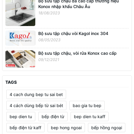
Bộ sưu tập chậu đá cao cấp thương hiệu
Konox nhập khẩu Châu Âu
18/08/2023
Bộ sưu tập chậu vòi Kagol inox 304
08/05/2023
Bộ sưu tập chậu, vòi rửa Konox cao cấp
09/12/2021
TAGS
4 cach dung bep tu sai bet
4 cách dùng bếp từ sai bét
bao gia tu bep
bep dien tu
bếp điện từ
bep dien tu kaff
bếp điện từ kaff
bep hong ngoai
bếp hồng ngoại