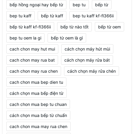
bếp hồng ngoại hay bếp từ
bep tu
bếp từ
bep tu kaff
bếp từ kaff
bep tu kaff kf-fl366ii
bếp từ kaff kf-fl366ii
bếp từ nào tốt
bếp từ oem
bep tu oem la gi
bếp từ oem là gì
cach chon may hut mui
cách chọn máy hút mùi
cach chon may rua bat
cách chọn máy rửa bát
cach chon may rua chen
cách chọn máy rửa chén
cach chon mua bep dien tu
cách chọn mua bếp điện từ
cach chon mua bep tu chuan
cách chọn mua bếp từ chuẩn
cach chon mua may rua chen