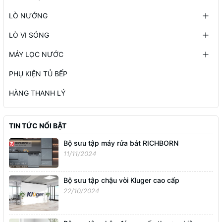
LÒ NƯỚNG
LÒ VI SÓNG
MÁY LỌC NƯỚC
PHỤ KIỆN TỦ BẾP
HÀNG THANH LÝ
TIN TỨC NỔI BẬT
Bộ sưu tập máy rửa bát RICHBORN
11/11/2024
Bộ sưu tập chậu vòi Kluger cao cấp
22/10/2024