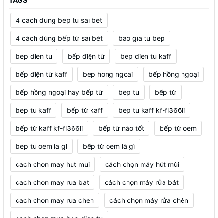
TAGS
4 cach dung bep tu sai bet
4 cách dùng bếp từ sai bét
bao gia tu bep
bep dien tu
bếp điện từ
bep dien tu kaff
bếp điện từ kaff
bep hong ngoai
bếp hồng ngoại
bếp hồng ngoại hay bếp từ
bep tu
bếp từ
bep tu kaff
bếp từ kaff
bep tu kaff kf-fl366ii
bếp từ kaff kf-fl366ii
bếp từ nào tốt
bếp từ oem
bep tu oem la gi
bếp từ oem là gì
cach chon may hut mui
cách chọn máy hút mùi
cach chon may rua bat
cách chọn máy rửa bát
cach chon may rua chen
cách chọn máy rửa chén