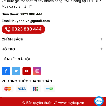
với mức giá tốt nhất tới tay khách hàng. "Mua hàng tại HUY BẾP -
Mua cả sự an tâm!"
Điện thoại:
0823 888 444
Email:
huybep.vn@gmail.com
0823 888 444
CHÍNH SÁCH
HỖ TRỢ
LIÊN KẾT XÃ HỘI
PHƯƠNG THỨC THANH TOÁN
© Bản quyền thuộc về
www.huybep.vn