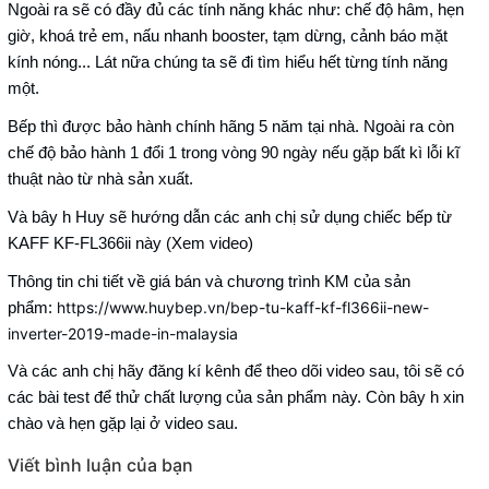
Ngoài ra sẽ có đầy đủ các tính năng khác như: chế độ hâm, hẹn
giờ, khoá trẻ em, nấu nhanh booster, tạm dừng, cảnh báo mặt
kính nóng... Lát nữa chúng ta sẽ đi tìm hiểu hết từng tính năng
một.
Bếp thì được bảo hành chính hãng 5 năm tại nhà. Ngoài ra còn
chế độ bảo hành 1 đổi 1 trong vòng 90 ngày nếu gặp bất kì lỗi kĩ
thuật nào từ nhà sản xuất.
Và bây h Huy sẽ hướng dẫn các anh chị sử dụng chiếc bếp từ
KAFF KF-FL366ii này (Xem video)
Thông tin chi tiết về giá bán và chương trình KM của sản
https://www.huybep.vn/bep-tu-kaff-kf-fl366ii-new-
phẩm:
inverter-2019-made-in-malaysia
Và các anh chị hãy đăng kí kênh để theo dõi video sau, tôi sẽ có
các bài test để thử chất lượng của sản phẩm này. Còn bây h xin
chào và hẹn gặp lại ở video sau.
Viết bình luận của bạn