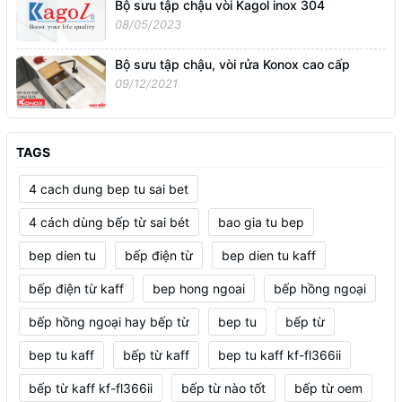
Bộ sưu tập chậu vòi Kagol inox 304
08/05/2023
Bộ sưu tập chậu, vòi rửa Konox cao cấp
09/12/2021
TAGS
4 cach dung bep tu sai bet
4 cách dùng bếp từ sai bét
bao gia tu bep
bep dien tu
bếp điện từ
bep dien tu kaff
bếp điện từ kaff
bep hong ngoai
bếp hồng ngoại
bếp hồng ngoại hay bếp từ
bep tu
bếp từ
bep tu kaff
bếp từ kaff
bep tu kaff kf-fl366ii
bếp từ kaff kf-fl366ii
bếp từ nào tốt
bếp từ oem