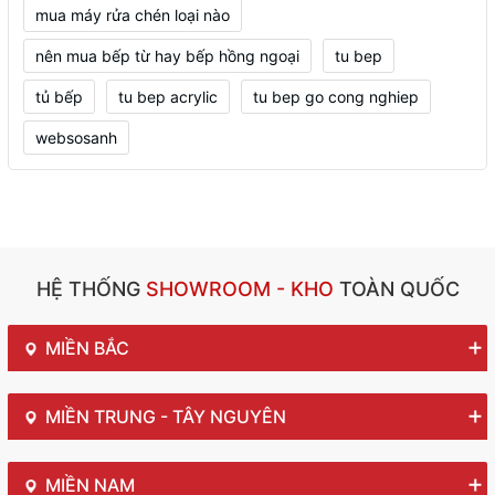
mua máy rửa chén loại nào
nên mua bếp từ hay bếp hồng ngoại
tu bep
tủ bếp
tu bep acrylic
tu bep go cong nghiep
websosanh
HỆ THỐNG
SHOWROOM - KHO
TOÀN QUỐC
MIỀN BẮC
MIỀN TRUNG - TÂY NGUYÊN
MIỀN NAM