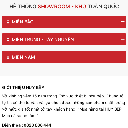
HỆ THỐNG
SHOWROOM - KHO
TOÀN QUỐC
MIỀN BẮC
MIỀN TRUNG - TÂY NGUYÊN
MIỀN NAM
GIỚI THIỆU HUY BẾP
Với kinh nghiệm 15 năm trong lĩnh vực thiết bị nhà bếp. Chúng tôi
tự tin có thể tư vấn và lựa chọn được những sản phẩm chất lượng
với mức giá tốt nhất tới tay khách hàng. "Mua hàng tại HUY BẾP -
Mua cả sự an tâm!"
Điện thoại:
0823 888 444