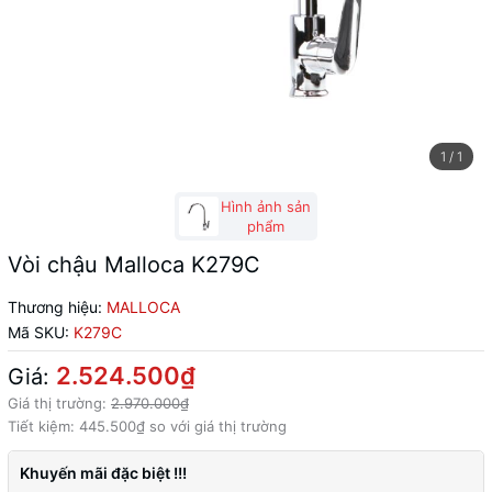
1
/
1
Hình ảnh sản
phẩm
Vòi chậu Malloca K279C
Thương hiệu:
MALLOCA
Mã SKU:
K279C
2.524.500₫
Giá:
Giá thị trường:
2.970.000₫
Tiết kiệm:
445.500₫
so với giá thị trường
Khuyến mãi đặc biệt !!!