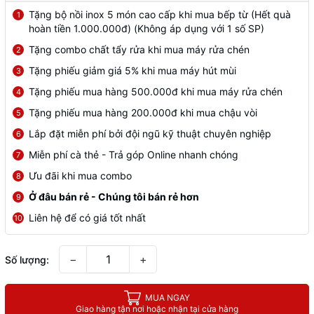
Tặng bộ nồi inox 5 món cao cấp khi mua bếp từ (Hết quà
1
hoàn tiền 1.000.000đ) (Không áp dụng với 1 số SP)
Tặng combo chất tẩy rửa khi mua máy rửa chén
2
Tặng phiếu giảm giá 5% khi mua máy hút mùi
3
Tặng phiếu mua hàng 500.000đ khi mua máy rửa chén
4
Tặng phiếu mua hàng 200.000đ khi mua chậu vòi
5
Lắp đặt miễn phí bởi đội ngũ kỹ thuật chuyên nghiệp
6
Miễn phí cà thẻ - Trả góp Online nhanh chóng
7
Ưu đãi khi mua combo
8
Ở đâu bán rẻ - Chúng tôi bán rẻ hơn
9
Liên hệ để có giá tốt nhất
10
−
+
Số lượng:
MUA NGAY
Giao hàng tận nơi hoặc nhận tại cửa hàng