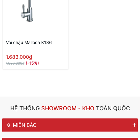
Vòi chậu Malloca K186
1.683.000₫
(-15%)
1.980.000₫
HỆ THỐNG
SHOWROOM - KHO
TOÀN QUỐC
MIỀN BẮC