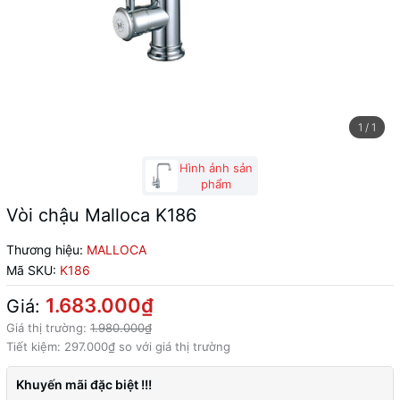
1
/
1
Hình ảnh sản
phẩm
Vòi chậu Malloca K186
Thương hiệu:
MALLOCA
Mã SKU:
K186
1.683.000₫
Giá:
Giá thị trường:
1.980.000₫
Tiết kiệm:
297.000₫
so với giá thị trường
Khuyến mãi đặc biệt !!!