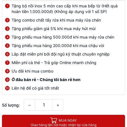
Tặng bộ nồi inox 5 món cao cấp khi mua bếp từ (Hết quà
1
hoàn tiền 1.000.000đ) (Không áp dụng với 1 số SP)
Tặng combo chất tẩy rửa khi mua máy rửa chén
2
Tặng phiếu giảm giá 5% khi mua máy hút mùi
3
Tặng phiếu mua hàng 500.000đ khi mua máy rửa chén
4
Tặng phiếu mua hàng 200.000đ khi mua chậu vòi
5
Lắp đặt miễn phí bởi đội ngũ kỹ thuật chuyên nghiệp
6
Miễn phí cà thẻ - Trả góp Online nhanh chóng
7
Ưu đãi khi mua combo
8
Ở đâu bán rẻ - Chúng tôi bán rẻ hơn
9
Liên hệ để có giá tốt nhất
10
−
+
Số lượng:
MUA NGAY
Giao hàng tận nơi hoặc nhận tại cửa hàng