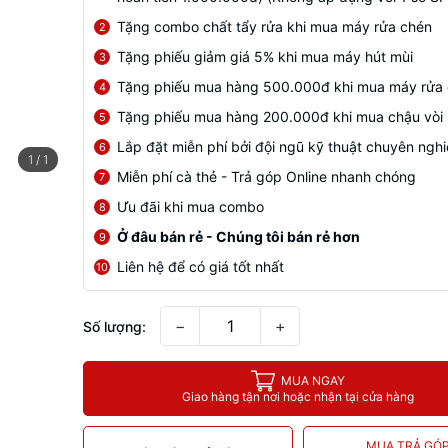
Tặng combo chất tẩy rửa khi mua máy rửa chén
2
Tặng phiếu giảm giá 5% khi mua máy hút mùi
3
Tặng phiếu mua hàng 500.000đ khi mua máy rửa
4
Tặng phiếu mua hàng 200.000đ khi mua chậu vòi
5
Lắp đặt miễn phí bởi đội ngũ kỹ thuật chuyên ngh
6
1
/
1
Miễn phí cà thẻ - Trả góp Online nhanh chóng
7
Ưu đãi khi mua combo
8
Ở đâu bán rẻ - Chúng tôi bán rẻ hơn
9
Liên hệ để có giá tốt nhất
10
−
+
Số lượng:
MUA NGAY
Giao hàng tận nơi hoặc nhận tại cửa hàng
MUA TRẢ GÓ