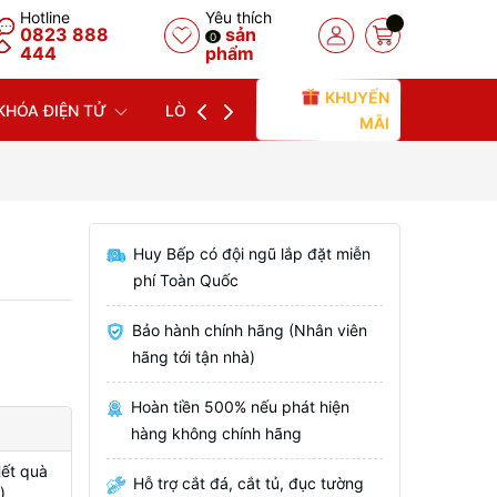
Hotline
Yêu thích
0823 888
sản
0
444
phẩm
KHUYẾN
KHÓA ĐIỆN TỬ
LÒ NƯỚNG
LÒ VI SÓNG
MÁY
MÃI
Huy Bếp có đội ngũ lắp đặt miễn
phí Toàn Quốc
Bảo hành chính hãng (Nhân viên
hãng tới tận nhà)
Hoàn tiền 500% nếu phát hiện
hàng không chính hãng
Hết quà
Hỗ trợ cắt đá, cắt tủ, đục tường
)