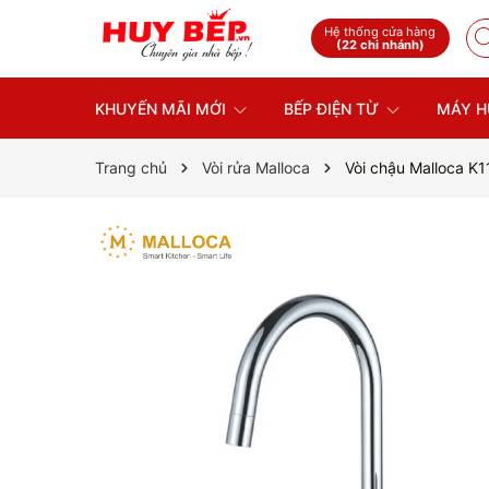
Hệ thống cửa hàng
(22 chi nhánh)
KHUYẾN MÃI MỚI
BẾP ĐIỆN TỪ
MÁY H
Trang chủ
Vòi rửa Malloca
Vòi chậu Malloca K