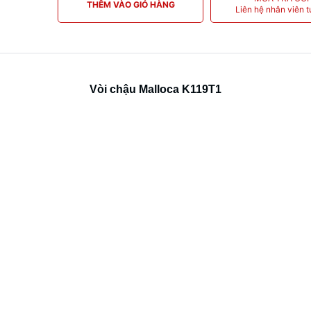
THÊM VÀO GIỎ HÀNG
Liên hệ nhân viên t
Vòi chậu Malloca K119T1