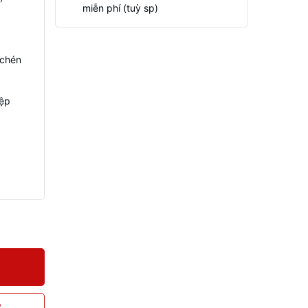
miễn phí (tuỳ sp)
 chén
iệp
P