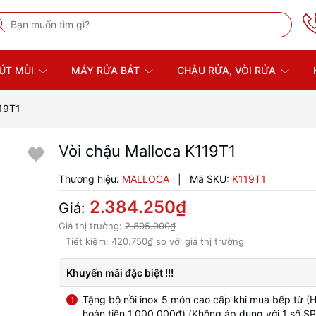
ÚT MÙI
MÁY RỬA BÁT
CHẬU RỬA, VÒI RỬA
119T1
Vòi chậu Malloca K119T1
Thương hiệu:
MALLOCA
|
Mã SKU:
K119T1
2.384.250₫
Giá:
Giá thị trường:
2.805.000₫
Tiết kiệm:
420.750₫
so với giá thị trường
Khuyến mãi đặc biệt !!!
Tặng bộ nồi inox 5 món cao cấp khi mua bếp từ (
1
hoàn tiền 1.000.000đ) (Không áp dụng với 1 số SP