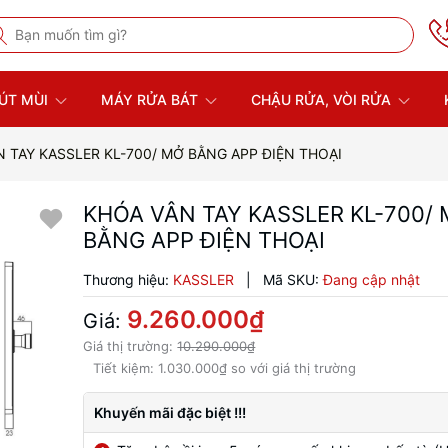
ÚT MÙI
MÁY RỬA BÁT
CHẬU RỬA, VÒI RỬA
 TAY KASSLER KL-700/ MỞ BẰNG APP ĐIỆN THOẠI
KHÓA VÂN TAY KASSLER KL-700/
BẰNG APP ĐIỆN THOẠI
Thương hiệu:
KASSLER
|
Mã SKU:
Đang cập nhật
9.260.000₫
Giá:
Giá thị trường:
10.290.000₫
Tiết kiệm:
1.030.000₫
so với giá thị trường
Khuyến mãi đặc biệt !!!