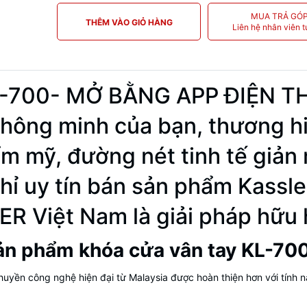
MUA TRẢ GÓ
THÊM VÀO GIỎ HÀNG
Liên hệ nhân viên t
KL-700- MỞ BẰNG APP ĐIỆN THO
thông minh của bạn, thương h
ẩm mỹ, đường nét tinh tế giản
hỉ uy tín bán sản phẩm Kassl
R Việt Nam là giải pháp hữu 
sản phẩm khóa cửa vân tay KL-700
uyền công nghệ hiện đại từ Malaysia được hoàn thiện hơn với tính n