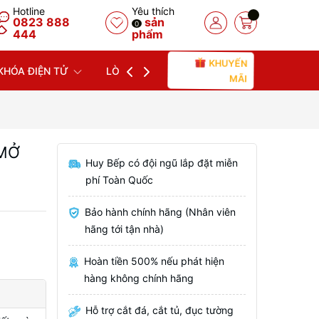
Hotline
Yêu thích
0823 888
sản
0
444
phẩm
KHUYẾN
KHÓA ĐIỆN TỬ
LÒ NƯỚNG
LÒ VI SÓNG
MÁY
MÃI
 MỞ
Huy Bếp có đội ngũ lắp đặt miễn
phí Toàn Quốc
Bảo hành chính hãng (Nhân viên
hãng tới tận nhà)
Hoàn tiền 500% nếu phát hiện
hàng không chính hãng
Hỗ trợ cắt đá, cắt tủ, đục tường