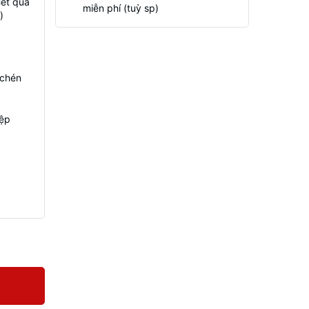
Hết quà
miễn phí (tuỳ sp)
)
 chén
iệp