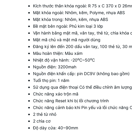
Kích thước thân khóa ngoài: R 75 x C 370 x D 26
Mặt khóa ngoài: Nhôm, kẽm, Polyme, nhựa ABS
Mặt khóa trong: Nhôm, kẽm, nhựa ABS
Bề mặt bên ngoài: Phủ kim loại 3 lớp
Vận hành bằng mật mã, vân tay, thẻ từ, chìa khóa 
Mật mã chủ và mật mã người dùng
Đăng ký lên đến 200 dấu vân tay, 100 thẻ từ, 30 
Màu hoàn thiện: Màu xám
Nhiệt độ vận hành: -20⁰C~50⁰C
Nguồn điện: 3200mah
Nguồn điện khẩn cấp: pin DC9V (không bao gồm)
Tuổi thọ pin: 1 năm
Sử dụng qua điện thoại Có thể điều chỉnh âm lượng
Chức năng xáo trộn mã
Chức năng Reset khi bị lỗi chương trình
Chức năng cảnh báo khi Pin yếu và lỗi chức năng C
2 thẻ từ nhỏ
2 chìa cơ
Độ dày cửa: 40~90mm