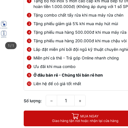
Tặng bộ nồi inox 5 món cao cấp khi mua bếp từ (
1
hoàn tiền 1.000.000đ) (Không áp dụng với 1 số SP
Tặng combo chất tẩy rửa khi mua máy rửa chén
2
Tặng phiếu giảm giá 5% khi mua máy hút mùi
3
Tặng phiếu mua hàng 500.000đ khi mua máy rửa
4
Tặng phiếu mua hàng 200.000đ khi mua chậu vòi
5
1
/
1
Lắp đặt miễn phí bởi đội ngũ kỹ thuật chuyên ngh
6
Miễn phí cà thẻ - Trả góp Online nhanh chóng
7
Ưu đãi khi mua combo
8
Ở đâu bán rẻ - Chúng tôi bán rẻ hơn
9
Liên hệ để có giá tốt nhất
10
−
+
Số lượng:
MUA NGAY
Giao hàng tận nơi hoặc nhận tại cửa hàng