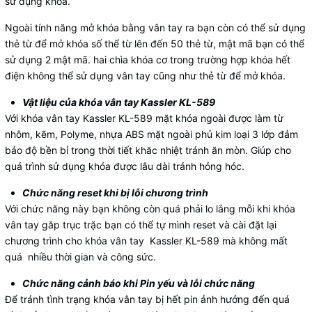
sử dụng khóa.
Ngoài tính năng mở khóa bằng vân tay ra bạn còn có thể sử dụng
thẻ từ để mở khóa số thể từ lên đến 50 thẻ từ, mật mã bạn có thể
sử dụng 2 mật mã. hai chìa khóa cơ trong trường hợp khóa hết
điện không thể sử dụng vân tay cũng như thẻ từ để mở khóa.
Vật liệu của khóa vân tay Kassler KL-589
Với khóa vân tay Kassler KL-589​​ mặt khóa ngoài được làm từ
nhôm, kẽm, Polyme, nhựa ABS mặt ngoài phủ kim loại 3 lớp đảm
bảo độ bền bỉ trong thời tiết khăc nhiệt tránh ăn mòn. Giúp cho
quá trình sử dụng khóa được lâu dài tránh hỏng hóc.
Chức năng reset khi bị lỗi chương trình
Với chức năng này bạn không còn quá phải lo lắng mỗi khi khóa
vân tay găp trục trặc bạn có thể tự mình reset và cài đặt lại
chương trình cho khóa vân tay Kassler KL-589 mà không mất
quá nhiều thời gian và công sức.
Chức năng cảnh báo khi Pin yếu và lỗi chức năng
Để tránh tình trạng khóa vân tay bị hết pin ảnh hưởng đến quá