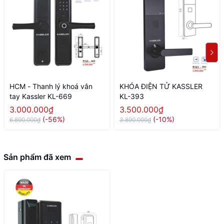
HCM - Thanh lý khoá vân
KHÓA ĐIỆN TỬ KASSLER
tay Kassler KL-669
KL-393
3.000.000₫
3.500.000₫
(-56%)
(-10%)
6.890.000₫
3.890.000₫
Sản phẩm đã xem