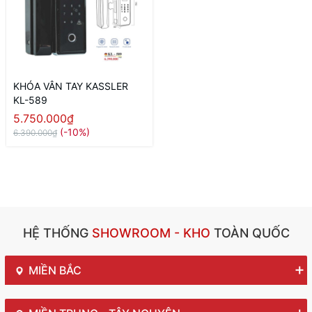
KHÓA VÂN TAY KASSLER
KL-589
5.750.000₫
(-10%)
6.390.000₫
HỆ THỐNG
SHOWROOM - KHO
TOÀN QUỐC
MIỀN BẮC