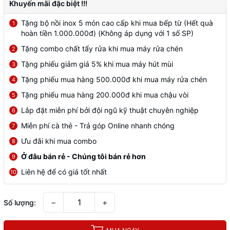
Khuyến mãi đặc biệt !!!
Tặng bộ nồi inox 5 món cao cấp khi mua bếp từ (Hết quà
1
hoàn tiền 1.000.000đ) (Không áp dụng với 1 số SP)
Tặng combo chất tẩy rửa khi mua máy rửa chén
2
Tặng phiếu giảm giá 5% khi mua máy hút mùi
3
Tặng phiếu mua hàng 500.000đ khi mua máy rửa chén
4
Tặng phiếu mua hàng 200.000đ khi mua chậu vòi
5
Lắp đặt miễn phí bởi đội ngũ kỹ thuật chuyên nghiệp
6
Miễn phí cà thẻ - Trả góp Online nhanh chóng
7
Ưu đãi khi mua combo
8
Ở đâu bán rẻ - Chúng tôi bán rẻ hơn
9
Liên hệ để có giá tốt nhất
10
−
+
Số lượng: