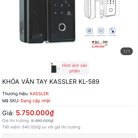
1
/
1
Hình ảnh sản
phẩm
KHÓA VÂN TAY KASSLER KL-589
Thương hiệu:
KASSLER
Mã SKU:
Đang cập nhật
5.750.000₫
Giá:
Giá thị trường:
6.390.000₫
Tiết kiệm:
640.000₫
so với giá thị trường