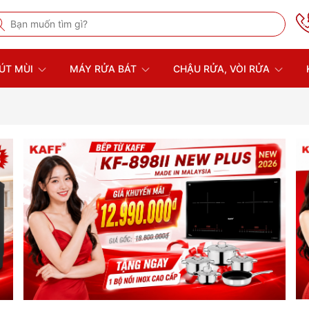
ÚT MÙI
MÁY RỬA BÁT
CHẬU RỬA, VÒI RỬA