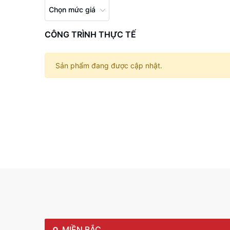
Chọn mức giá
CÔNG TRÌNH THỰC TẾ
Sản phẩm đang được cập nhật.
MIỀN BẮC