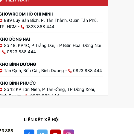
SHOWROOM HỒ CHÍ MINH
889 Luỹ Bán Bích, P. Tân Thành, Quận Tân Phú,
TP. HCM
-
0823 888 444
KHO ĐỒNG NAI
Số 48, KP4C, P Trảng Dài, TP Biên Hoà, Đồng Nai
-
0823 888 444
KHO BÌNH DƯƠNG
Tân Định, Bến Cát, Bình Dương
-
0823 888 444
KHO BÌNH PHƯỚC
Số 12 KP Tân Niên, P Tân Đồng, TP Đồng Xoài,
Bình Phước
-
0823 888 444
KHO TÂY NINH
217 Huỳnh Công Giản, P.3, TP Tây Ninh, Tỉnh Tây
LIÊN KẾT XÃ HỘI
Ninh
-
0823 888 444
23 888
KHO LONG AN