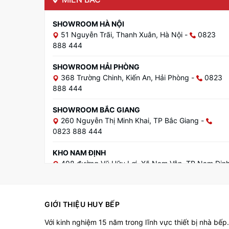
SHOWROOM HÀ NỘI
51 Nguyễn Trãi, Thanh Xuân, Hà Nội
-
0823
888 444
SHOWROOM HẢI PHÒNG
368 Trường Chinh, Kiến An, Hải Phòng
-
0823
888 444
SHOWROOM BẮC GIANG
260 Nguyễn Thị Minh Khai, TP Bắc Giang
-
0823 888 444
KHO NAM ĐỊNH
498 đường Vũ Hữu Lợi, Xã Nam Vân, TP Nam Địn
-
0823 888 444
KHO NINH BÌNH
GIỚI THIỆU HUY BẾP
331 Phạm Thuận Duật, P. Ninh Sơn, TP Ninh Bình
0823 888 444
Với kinh nghiệm 15 năm trong lĩnh vực thiết bị nhà bếp.