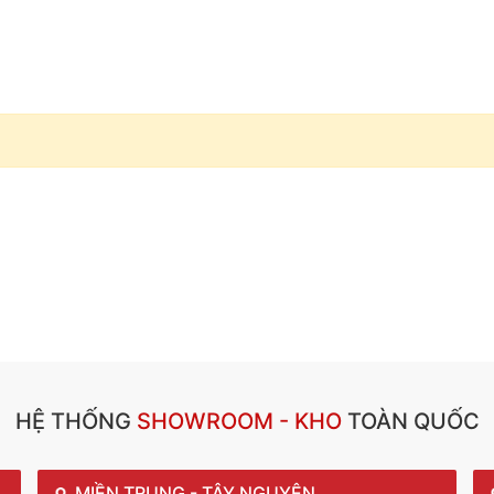
HỆ THỐNG
SHOWROOM - KHO
TOÀN QUỐC
MIỀN TRUNG - TÂY NGUYÊN