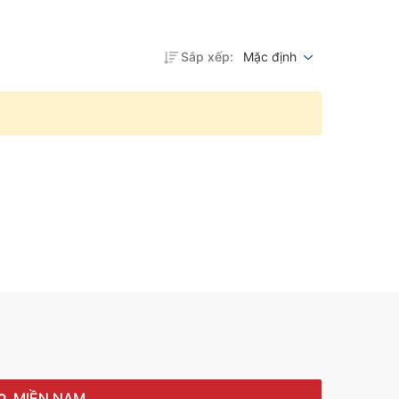
Sắp xếp:
Mặc định
MIỀN NAM