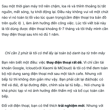
Sau một thời gian máy trở nên chậm, loa rè và thỉnh thoảng bị tắt
nguồn, mất sóng, tự khởi động lại. Điều này không vui vẻ một chút
nào vì nó toàn bị lỗi vào lúc quan trọng(cầm điện thoại tra bản đồ
trên quốc lộ ), làm ảnh hưởng đến công việc. Lúc tôi viết bài này
là tôi dùng được điện thoại khoảng 6-7 tháng và tôi thấy mình cần
thay điện thoại sau khi nó đủ 1 năm.
Chỉ cần 2 phút là tôi có thể lấy lại toàn bộ danh bạ từ trên mây
Bạn nên biết một điều: việc
thay điện thoại rất dễ.
Vì chỉ cần tài
khoản Google, Icloud(với Xiaomi là MiCloud) là tôi có thể đem toàn
bộ nội dung sang điện thoại mới sau một tách cafe. Nhưng với
bếp từ thì không đơn giản như vậy. Bạn phải cắt lại đá(hoặc có
thể vá đá), đi lại đường điện, chỉnh sửa lại tủ bếp… Nói chung là
khá phức tạp vì nó ảnh hưởng đến thẩm mỹ và bố cục toàn căn
bếp.
Đối với điện thoại, bạn có thể thích
trải nghiệm mới
. Nhưng với