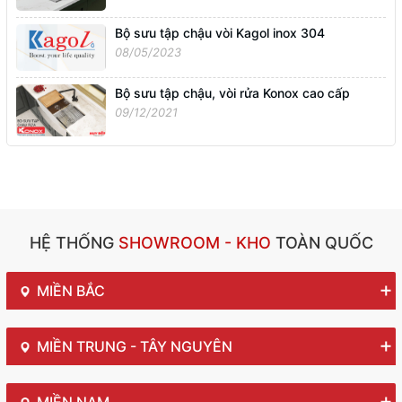
Bộ sưu tập chậu vòi Kagol inox 304
08/05/2023
Bộ sưu tập chậu, vòi rửa Konox cao cấp
09/12/2021
HỆ THỐNG
SHOWROOM - KHO
TOÀN QUỐC
MIỀN BẮC
MIỀN TRUNG - TÂY NGUYÊN