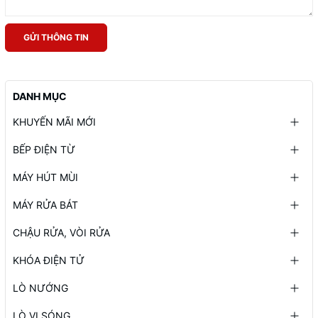
GỬI THÔNG TIN
DANH MỤC
KHUYẾN MÃI MỚI
BẾP ĐIỆN TỪ
MÁY HÚT MÙI
MÁY RỬA BÁT
CHẬU RỬA, VÒI RỬA
KHÓA ĐIỆN TỬ
LÒ NƯỚNG
LÒ VI SÓNG