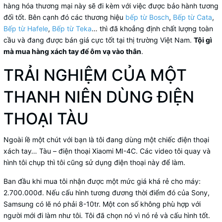
hàng hóa thương mại này sẽ đi kèm với việc được bảo hành tương
đối tốt. Bên cạnh đó các thương hiệu
bếp từ Bosch
,
Bếp từ Cata
,
Bếp từ Hafele
,
Bếp từ Teka
… thì đã khoẳng định chất lượng toàn
cầu và đang được bán giá cực tốt tại thị trường Việt Nam.
Tội gì
mà mua hàng xách tay để ôm vạ vào thân
.
TRẢI NGHIỆM CỦA MỘT
THANH NIÊN DÙNG ĐIỆN
THOẠI TÀU
Ngoài lề một chút với bạn là tôi đang dùng một chiếc điện thoại
xách tay… Tàu – điện thoại Xiaomi MI-4C. Các video tôi quay và
hình tôi chụp thì tôi cũng sử dụng điện thoại này để làm.
Ban đầu khi mua tôi nhận được một mức giá khá rẻ cho máy:
2.700.000đ. Nếu cấu hình tương đương thời điểm đó của Sony,
Samsung có lẽ nó phải 8-10tr. Một con số không phù hợp với
người mới đi làm như tôi. Tôi đã chọn nó vì nó rẻ và cấu hình tốt.