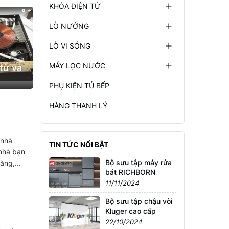
KHÓA ĐIỆN TỬ
LÒ NƯỚNG
LÒ VI SÓNG
MÁY LỌC NƯỚC
từ và
PHỤ KIỆN TỦ BẾP
HÀNG THANH LÝ
 nhà
TIN TỨC NỔI BẬT
 nhà bạn
Bộ sưu tập máy rửa
ăng,...
bát RICHBORN
11/11/2024
Bộ sưu tập chậu vòi
Kluger cao cấp
22/10/2024