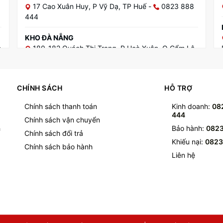
17 Cao Xuân Huy, P Vỹ Dạ, TP Huế
-
0823 888
444
KHO ĐÀ NẴNG
h
180-182 Quách Thị Trang, P Hoà Xuân, Q Cẩm Lệ,
TP Đà Nẵng
-
0823 888 444
KHO BÌNH ĐỊNH
CHÍNH SÁCH
HỖ TRỢ
-
70 Đường vành đai Bắc Nam, Phú Cát, Bình Định
-
0823 888 444
Chính sách thanh toán
Kinh doanh:
08
444
Chính sách vận chuyển
KHO GIA LAI
h
Bảo hành:
0823
139 Trần Phú, P Diên Hồng, TP Pleiku, Gia Lai
-
Chính sách đổi trả
Khiếu nại:
0823
0823 888 444
Chính sách bảo hành
Liên hệ
KHO ĐĂK LĂK
112/13 Y Ngông, P Tân Tiến, TP Buôn Ma Thuột,
Đăk Lăk
-
0823 888 444
KHO ĐÀ LẠT
44A Bạch Đằng, P.7, TP Đà Lạt, Lâm Đồng
-