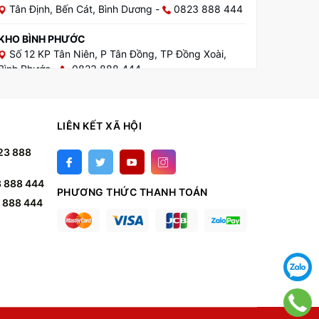
Tân Định, Bến Cát, Bình Dương
-
0823 888 444
KHO BÌNH PHƯỚC
Số 12 KP Tân Niên, P Tân Đồng, TP Đồng Xoài,
Bình Phước
-
0823 888 444
KHO TÂY NINH
217 Huỳnh Công Giản, P.3, TP Tây Ninh, Tỉnh Tây
LIÊN KẾT XÃ HỘI
Ninh
-
0823 888 444
23 888
KHO LONG AN
25/6B Trần Phong Sắc, P.4, TP Tân An, Long AN
-
 888 444
0823 888 444
PHƯƠNG THỨC THANH TOÁN
 888 444
KHO VŨNG TÀU
117 Kha Vạn Cân, P Long Tâm, TP Bà Rịa, BRVT
-
0823 888 444
KHO CẦN THƠ
Số 12 đường 9, KDC Nông Thổ Sản, P Phú Thứ, Q
Cái Răng, TP Cần Thơ
-
0823 888 444