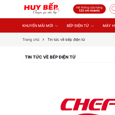
Hệ thống cửa hàng
(22 chi nhánh)
KHUYẾN MÃI MỚI
BẾP ĐIỆN TỪ
MÁY H
Trang chủ
Tin tức về bếp điện từ
TIN TỨC VỀ BẾP ĐIỆN TỪ