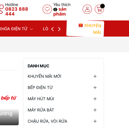
Hotline
Yêu thích
0823 888
sản
0
444
phẩm
KHUYẾN
KHÓA ĐIỆN TỬ
LÒ NƯỚNG
LÒ VI SÓNG
MÁY
MÃI
DANH MỤC
KHUYẾN MÃI MỚI
BẾP ĐIỆN TỪ
MÁY HÚT MÙI
MÁY RỬA BÁT
hương
CHẬU RỬA, VÒI RỬA