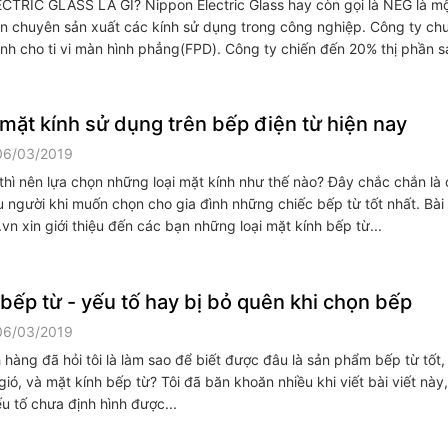
TRIC GLASS LÀ GÌ? Nippon Electric Glass hay còn gọi là NEG là mộ
n chuyên sản xuất các kính sử dụng trong công nghiệp. Công ty ch
nh cho ti vi màn hình phẳng(FPD). Công ty chiến đến 20% thị phần sả
 mặt kính sử dụng trên bếp điện từ hiện nay
06/03/2019
hì nên lựa chọn những loại mặt kính như thế nào? Đây chắc chắn là 
u người khi muốn chọn cho gia đình những chiếc bếp từ tốt nhất. Bài 
n xin giới thiệu đến các bạn những loại mặt kính bếp từ...
bếp từ - yếu tố hay bị bỏ quên khi chọn bếp
06/03/2019
hàng đã hỏi tôi là làm sao để biết được đâu là sản phẩm bếp từ tốt,
gió, và mặt kính bếp từ? Tôi đã băn khoăn nhiều khi viết bài viết này,
u tố chưa định hình được...