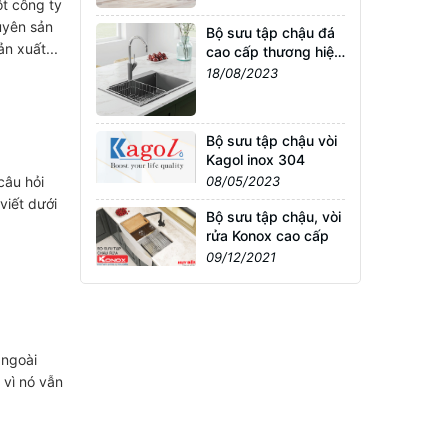
t công ty
uyên sản
Bộ sưu tập chậu đá
n xuất...
cao cấp thương hiệu
Konox nhập khẩu
18/08/2023
Châu Âu
Bộ sưu tập chậu vòi
Kagol inox 304
câu hỏi
08/05/2023
viết dưới
Bộ sưu tập chậu, vòi
rửa Konox cao cấp
09/12/2021
 ngoài
 vì nó vẫn