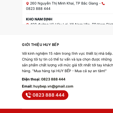
260 Nguyễn Thị Minh Khai, TP Bắc Giang
-
0823 888 444
KHO NAM ĐỊNH
498 đường Vũ Hữu Lợi, Xã Nam Vân, TP Nam Địn
-
0823 888 444
KHO NINH BÌNH
GIỚI THIỆU HUY BẾP
331 Phạm Thuận Duật, P. Ninh Sơn, TP Ninh Bình
0823 888 444
Với kinh nghiệm 15 năm trong lĩnh vực thiết bị nhà bếp.
Chúng tôi tự tin có thể tư vấn và lựa chọn được những
LẠNG SƠN
sản phẩm chất lượng với mức giá tốt nhất tới tay khác
QL1A - Thị trấn Mẹt, Hữu Lũng, Lạng Sơn
-
hàng. "Mua hàng tại HUY BẾP - Mua cả sự an tâm!"
0823 888 444
Điện thoại:
0823 888 444
Email:
huybep.vn@gmail.com
0823 888 444