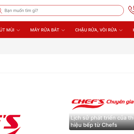
ÚT MÙI
MÁY RỬA BÁT
CHẬU RỬA, VÒI RỬA
Lịch sử phát triển của t
hiệu bếp từ Chefs