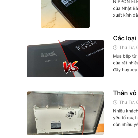
NIPPON ELEC
của Nhật Bả
xuất kính dà
Các loại
Thứ Tư, 
Mua bếp từ t
của rất nhiề
đây huybep.v
Thân vỏ 
Thứ Tư, 
Nhiều khách 
yếu tố quạt 
còn nhiều yế