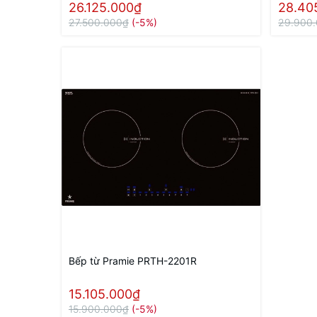
26.125.000₫
28.40
27.500.000₫
(-5%)
29.900
Bếp từ Pramie PRTH-2201R
15.105.000₫
15.900.000₫
(-5%)