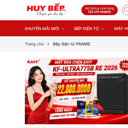
Hệ thống cửa hàng
(22 chi nhánh)
KHUYẾN MÃI MỚI
BẾP ĐIỆN TỪ
MÁY H
Trang chủ
Bếp điện từ PRAMIE