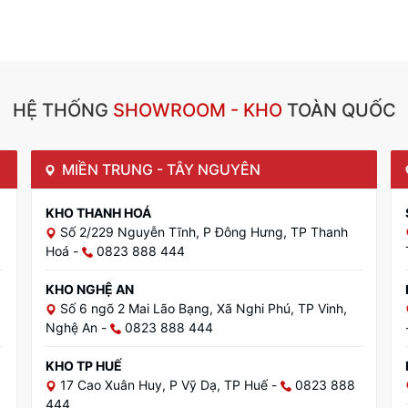
HỆ THỐNG
SHOWROOM - KHO
TOÀN QUỐC
MIỀN TRUNG - TÂY NGUYÊN
KHO THANH HOÁ
Số 2/229 Nguyễn Tĩnh, P Đông Hưng, TP Thanh
Hoá
-
0823 888 444
KHO NGHỆ AN
Số 6 ngõ 2 Mai Lão Bạng, Xã Nghi Phú, TP Vinh,
Nghệ An
-
0823 888 444
KHO TP HUẾ
17 Cao Xuân Huy, P Vỹ Dạ, TP Huế
-
0823 888
444