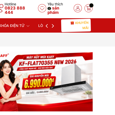
Hotline
Yêu thích
0823 888
sản
0
444
phẩm
KHUYẾN
KHÓA ĐIỆN TỬ
LÒ NƯỚNG
LÒ VI SÓNG
MÁY
MÃI