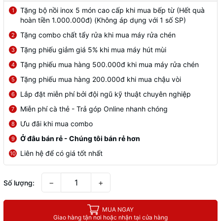
Tặng bộ nồi inox 5 món cao cấp khi mua bếp từ (Hết quà
1
hoàn tiền 1.000.000đ) (Không áp dụng với 1 số SP)
Tặng combo chất tẩy rửa khi mua máy rửa chén
2
Tặng phiếu giảm giá 5% khi mua máy hút mùi
3
Tặng phiếu mua hàng 500.000đ khi mua máy rửa chén
4
Tặng phiếu mua hàng 200.000đ khi mua chậu vòi
5
Lắp đặt miễn phí bởi đội ngũ kỹ thuật chuyên nghiệp
6
Miễn phí cà thẻ - Trả góp Online nhanh chóng
7
Ưu đãi khi mua combo
8
Ở đâu bán rẻ - Chúng tôi bán rẻ hơn
9
Liên hệ để có giá tốt nhất
10
−
+
Số lượng:
MUA NGAY
Giao hàng tận nơi hoặc nhận tại cửa hàng