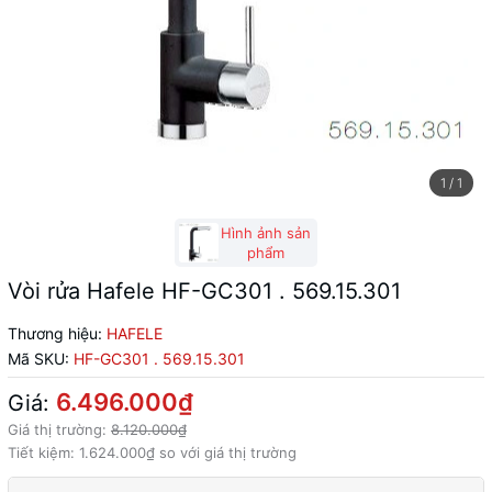
1
/
1
Hình ảnh sản
phẩm
Vòi rửa Hafele HF-GC301 . 569.15.301
Thương hiệu:
HAFELE
Mã SKU:
HF-GC301 . 569.15.301
6.496.000₫
Giá:
Giá thị trường:
8.120.000₫
Tiết kiệm:
1.624.000₫
so với giá thị trường