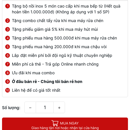
Tặng bộ nồi inox 5 món cao cấp khi mua bếp từ (Hết quà
1
hoàn tiền 1.000.000đ) (Không áp dụng với 1 số SP)
Tặng combo chất tẩy rửa khi mua máy rửa chén
2
Tặng phiếu giảm giá 5% khi mua máy hút mùi
3
Tặng phiếu mua hàng 500.000đ khi mua máy rửa chén
4
Tặng phiếu mua hàng 200.000đ khi mua chậu vòi
5
Lắp đặt miễn phí bởi đội ngũ kỹ thuật chuyên nghiệp
6
Miễn phí cà thẻ - Trả góp Online nhanh chóng
7
Ưu đãi khi mua combo
8
Ở đâu bán rẻ - Chúng tôi bán rẻ hơn
9
Liên hệ để có giá tốt nhất
10
−
+
Số lượng:
MUA NGAY
Giao hàng tận nơi hoặc nhận tại cửa hàng