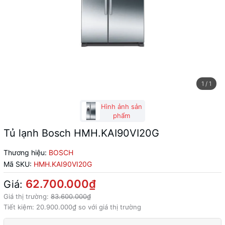
1
/
1
Hình ảnh sản
phẩm
Tủ lạnh Bosch HMH.KAI90VI20G
Thương hiệu:
BOSCH
Mã SKU:
HMH.KAI90VI20G
62.700.000₫
Giá:
Giá thị trường:
83.600.000₫
Tiết kiệm:
20.900.000₫
so với giá thị trường