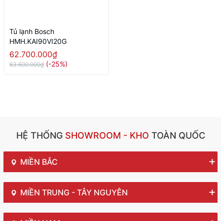
Tủ lạnh Bosch
HMH.KAI90VI20G
62.700.000₫
(-25%)
83.600.000₫
HỆ THỐNG
SHOWROOM - KHO
TOÀN QUỐC
MIỀN BẮC
MIỀN TRUNG - TÂY NGUYÊN