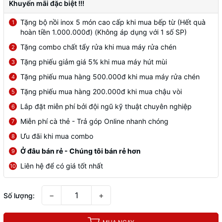
Khuyến mãi đặc biệt !!!
Tặng bộ nồi inox 5 món cao cấp khi mua bếp từ (Hết quà
1
hoàn tiền 1.000.000đ) (Không áp dụng với 1 số SP)
Tặng combo chất tẩy rửa khi mua máy rửa chén
2
Tặng phiếu giảm giá 5% khi mua máy hút mùi
3
Tặng phiếu mua hàng 500.000đ khi mua máy rửa chén
4
Tặng phiếu mua hàng 200.000đ khi mua chậu vòi
5
Lắp đặt miễn phí bởi đội ngũ kỹ thuật chuyên nghiệp
6
Miễn phí cà thẻ - Trả góp Online nhanh chóng
7
Ưu đãi khi mua combo
8
Ở đâu bán rẻ - Chúng tôi bán rẻ hơn
9
Liên hệ để có giá tốt nhất
10
−
+
Số lượng: