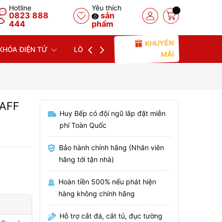
Hotline
Yêu thích
0823 888
sản
0
444
phẩm
KHUYẾN
KHÓA ĐIỆN TỬ
LÒ NƯỚNG
LÒ VI SÓNG
MÁY
MÃI
KAFF
Huy Bếp có đội ngũ lắp đặt miễn
phí Toàn Quốc
Bảo hành chính hãng (Nhân viên
hãng tới tận nhà)
Hoàn tiền 500% nếu phát hiện
hàng không chính hãng
Hỗ trợ cắt đá, cắt tủ, đục tường