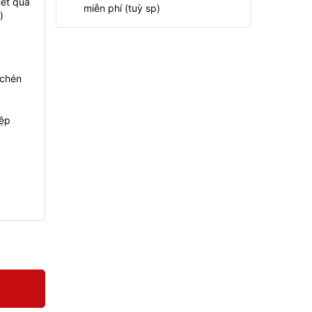
Hết quà
miễn phí (tuỳ sp)
)
 chén
iệp