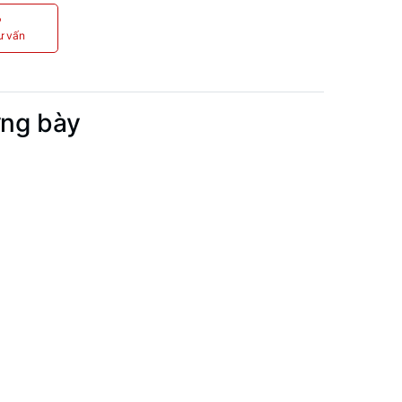
P
ư vấn
ưng bày