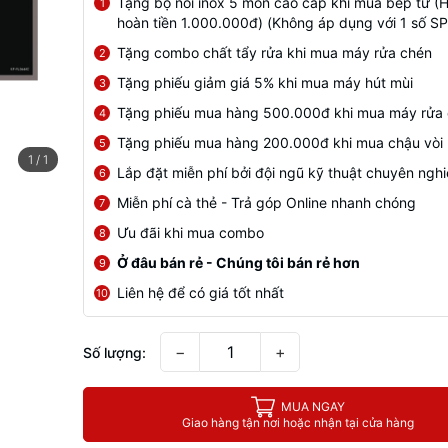
Tặng bộ nồi inox 5 món cao cấp khi mua bếp từ (
1
hoàn tiền 1.000.000đ) (Không áp dụng với 1 số SP
Tặng combo chất tẩy rửa khi mua máy rửa chén
2
Tặng phiếu giảm giá 5% khi mua máy hút mùi
3
Tặng phiếu mua hàng 500.000đ khi mua máy rửa
4
Tặng phiếu mua hàng 200.000đ khi mua chậu vòi
5
1
/
1
Lắp đặt miễn phí bởi đội ngũ kỹ thuật chuyên ngh
6
Miễn phí cà thẻ - Trả góp Online nhanh chóng
7
Ưu đãi khi mua combo
8
Ở đâu bán rẻ - Chúng tôi bán rẻ hơn
9
Liên hệ để có giá tốt nhất
10
−
+
Số lượng:
MUA NGAY
Giao hàng tận nơi hoặc nhận tại cửa hàng