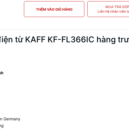
MUA TRẢ GÓ
THÊM VÀO GIỎ HÀNG
Liên hệ nhân viên t
điện từ KAFF KF-FL366IC hàng tr
nh
in Germany
ng