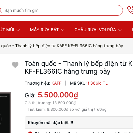
ÚT MÙI
MÁY RỬA BÁT
CHẬU RỬA, VÒI RỬA
 quốc - Thanh lý bếp điện từ KAFF KF-FL366IC hàng trưng bày
Toàn quốc - Thanh lý bếp điện từ 
KF-FL366IC hàng trưng bày
Thương hiệu:
KAFF
|
Mã SKU:
fl366ic TL
5.500.000₫
Giá:
Giá thị trường:
13.800.000₫
Tiết kiệm:
8.300.000₫
so với giá thị trường
Khuyến mãi đặc biệt !!!