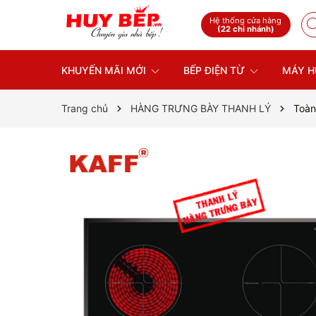
Hệ thống cửa hàng
(22 chi nhánh)
KHUYẾN MÃI MỚI
BẾP ĐIỆN TỪ
MÁY H
Trang chủ
HÀNG TRƯNG BÀY THANH LÝ
Toàn