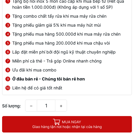
Tặng bộ nồi inox 5 món cao cấp khi mua bếp từ (Hết quà
1
hoàn tiền 1.000.000đ) (Không áp dụng với 1 số SP)
Tặng combo chất tẩy rửa khi mua máy rửa chén
2
Tặng phiếu giảm giá 5% khi mua máy hút mùi
3
Tặng phiếu mua hàng 500.000đ khi mua máy rửa chén
4
Tặng phiếu mua hàng 200.000đ khi mua chậu vòi
5
Lắp đặt miễn phí bởi đội ngũ kỹ thuật chuyên nghiệp
6
Miễn phí cà thẻ - Trả góp Online nhanh chóng
7
Ưu đãi khi mua combo
8
Ở đâu bán rẻ - Chúng tôi bán rẻ hơn
9
Liên hệ để có giá tốt nhất
10
−
+
Số lượng:
MUA NGAY
Giao hàng tận nơi hoặc nhận tại cửa hàng