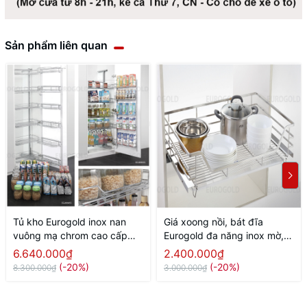
Sản phẩm liên quan
Tủ kho Eurogold inox nan
Giá xoong nồi, bát đĩa
vuông mạ chrom cao cấp
Eurogold đa năng inox mờ,
cánh mở
gắn cánh âm tủ
6.640.000₫
2.400.000₫
(-20%)
(-20%)
8.300.000₫
3.000.000₫