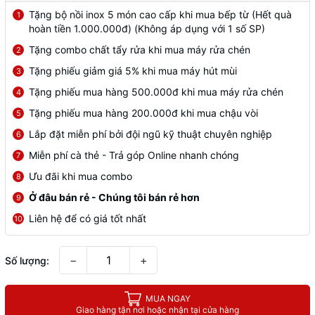
Tặng bộ nồi inox 5 món cao cấp khi mua bếp từ (Hết quà
1
hoàn tiền 1.000.000đ) (Không áp dụng với 1 số SP)
Tặng combo chất tẩy rửa khi mua máy rửa chén
2
Tặng phiếu giảm giá 5% khi mua máy hút mùi
3
Tặng phiếu mua hàng 500.000đ khi mua máy rửa chén
4
Tặng phiếu mua hàng 200.000đ khi mua chậu vòi
5
Lắp đặt miễn phí bởi đội ngũ kỹ thuật chuyên nghiệp
6
Miễn phí cà thẻ - Trả góp Online nhanh chóng
7
Ưu đãi khi mua combo
8
Ở đâu bán rẻ - Chúng tôi bán rẻ hơn
9
Liên hệ để có giá tốt nhất
10
−
+
Số lượng:
MUA NGAY
Giao hàng tận nơi hoặc nhận tại cửa hàng