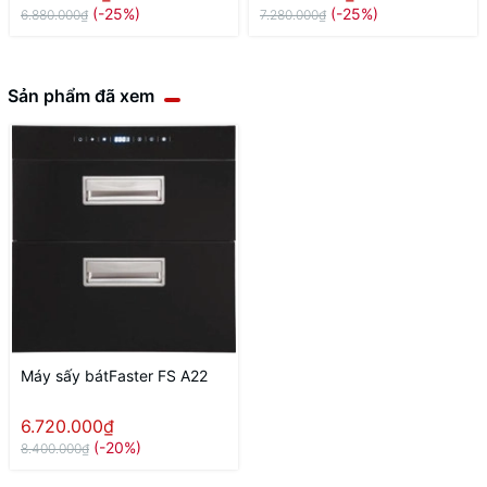
(-25%)
(-25%)
6.880.000₫
7.280.000₫
Sản phẩm đã xem
Máy sấy bátFaster FS A22
6.720.000₫
(-20%)
8.400.000₫