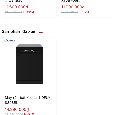
X15S (Bạc)
X15B (Đen)
11.500.000₫
11.990.000₫
(-31%)
(-32%)
16.590.000₫
17.590.000₫
Sản phẩm đã xem
Máy rửa bát Kocher KDEU-
8828BL
14.990.000₫
(-36%)
23.550.000₫