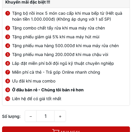
Khuyến mãi đặc biệt !!!
Tặng bộ nồi inox 5 món cao cấp khi mua bếp từ (Hết quà
1
hoàn tiền 1.000.000đ) (Không áp dụng với 1 số SP)
Tặng combo chất tẩy rửa khi mua máy rửa chén
2
Tặng phiếu giảm giá 5% khi mua máy hút mùi
3
Tặng phiếu mua hàng 500.000đ khi mua máy rửa chén
4
Tặng phiếu mua hàng 200.000đ khi mua chậu vòi
5
Lắp đặt miễn phí bởi đội ngũ kỹ thuật chuyên nghiệp
6
Miễn phí cà thẻ - Trả góp Online nhanh chóng
7
Ưu đãi khi mua combo
8
Ở đâu bán rẻ - Chúng tôi bán rẻ hơn
9
Liên hệ để có giá tốt nhất
10
−
+
Số lượng: