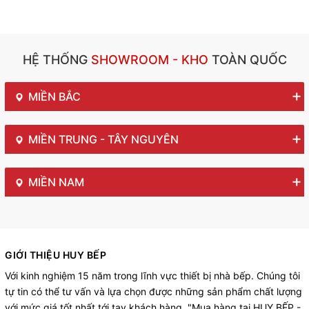
HỆ THỐNG
SHOWROOM - KHO
TOÀN QUỐC
MIỀN BẮC
MIỀN TRUNG - TÂY NGUYÊN
MIỀN NAM
GIỚI THIỆU HUY BẾP
Với kinh nghiệm 15 năm trong lĩnh vực thiết bị nhà bếp. Chúng tôi
tự tin có thể tư vấn và lựa chọn được những sản phẩm chất lượng
với mức giá tốt nhất tới tay khách hàng. "Mua hàng tại HUY BẾP -