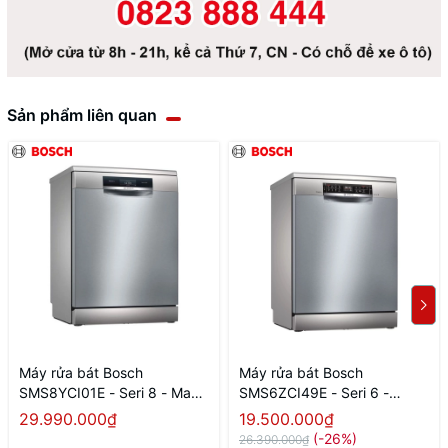
Sản phẩm liên quan
Máy rửa bát Bosch
Máy rửa bát Bosch
SMS8YCI01E - Seri 8 - Made
SMS6ZCI49E - Seri 6 -
in Germany
Made in Germany
29.990.000₫
19.500.000₫
(-26%)
26.390.000₫