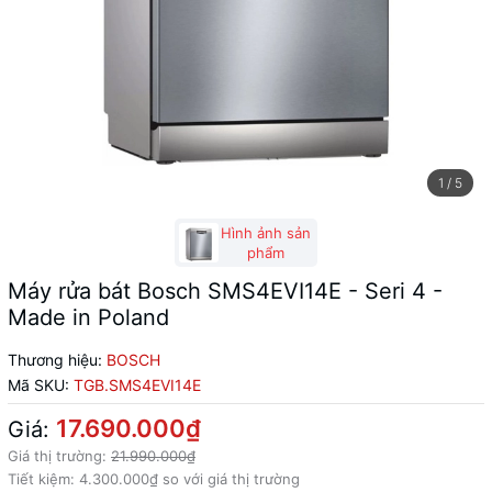
1
/
5
Hình ảnh sản
phẩm
Máy rửa bát Bosch SMS4EVI14E - Seri 4 -
Made in Poland
Thương hiệu:
BOSCH
Mã SKU:
TGB.SMS4EVI14E
17.690.000₫
Giá:
Giá thị trường:
21.990.000₫
Tiết kiệm:
4.300.000₫
so với giá thị trường