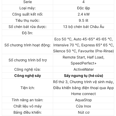
Serie
4
Loại máy:
Độc lập
Công suất kết nối:
2.4 kW
Tiêu thụ nước:
9.5 lít
Số chén bát rửa được:
13 bộ chén bát Châu Âu
Độ ồn:
Eco 50 °C, Auto 45-65° 45-65 °C,
Số chương trình hoạt động:
Intensive 70 °C, Express 65° 65 °C,
Silence 50 °C, Favourite (Pre-Rinse)
Remote Start, Half Load,
Số chương trình bổ trợ
SpeedPerfect+
Công nghệ rửa:
ActiveWater
Công nghệ sấy
Sấy ngưng tụ (hé cửa)
Rổ thứ 3, Chương trình vệ sinh máy,
Tiện ích:
Điều khiển bằng điện thoại qua App
Home connect
Tính năng an toàn:
AquaStop
Chất liệu vỏ máy
Cửa Inox
Bảng điều khiển:
Nút cơ