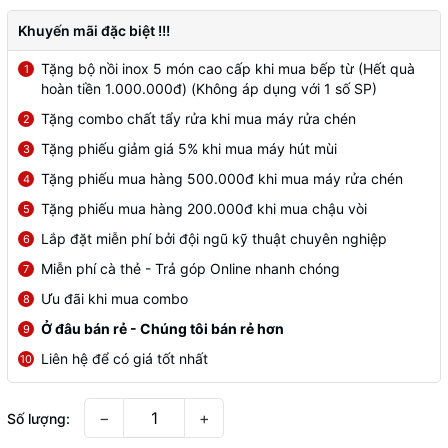
Khuyến mãi đặc biệt !!!
Tặng bộ nồi inox 5 món cao cấp khi mua bếp từ (Hết quà
1
hoàn tiền 1.000.000đ) (Không áp dụng với 1 số SP)
Tặng combo chất tẩy rửa khi mua máy rửa chén
2
Tặng phiếu giảm giá 5% khi mua máy hút mùi
3
Tặng phiếu mua hàng 500.000đ khi mua máy rửa chén
4
Tặng phiếu mua hàng 200.000đ khi mua chậu vòi
5
Lắp đặt miễn phí bởi đội ngũ kỹ thuật chuyên nghiệp
6
Miễn phí cà thẻ - Trả góp Online nhanh chóng
7
Ưu đãi khi mua combo
8
Ở đâu bán rẻ - Chúng tôi bán rẻ hơn
9
Liên hệ để có giá tốt nhất
10
−
+
Số lượng: