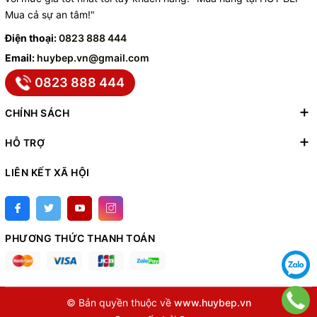
Mua cả sự an tâm!"
Điện thoại:
0823 888 444
Email:
huybep.vn@gmail.com
0823 888 444
CHÍNH SÁCH
HỖ TRỢ
LIÊN KẾT XÃ HỘI
PHƯƠNG THỨC THANH TOÁN
© Bản quyền thuộc về
www.huybep.vn