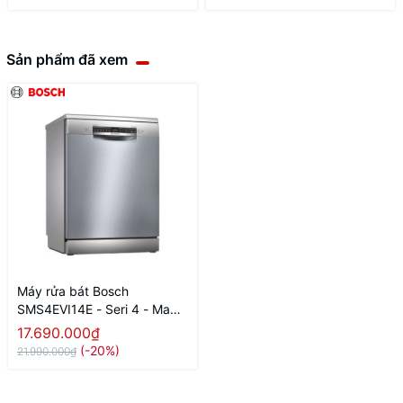
Sản phẩm đã xem
Máy rửa bát Bosch
SMS4EVI14E - Seri 4 - Made
in Poland
17.690.000₫
(-20%)
21.990.000₫