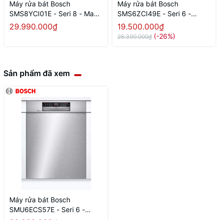
Máy rửa bát Bosch
Máy rửa bát Bosch
SMS8YCI01E - Seri 8 - Made
SMS6ZCI49E - Seri 6 -
in Germany
Made in Germany
29.990.000₫
19.500.000₫
(-26%)
26.390.000₫
Sản phẩm đã xem
Máy rửa bát Bosch
SMU6ECS57E - Seri 6 -
Made in Germany