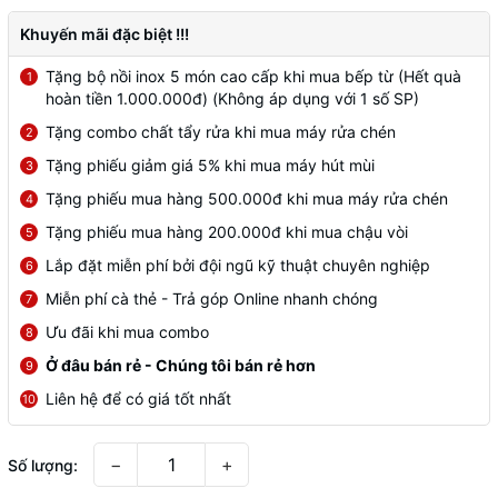
Khuyến mãi đặc biệt !!!
Tặng bộ nồi inox 5 món cao cấp khi mua bếp từ (Hết quà
1
hoàn tiền 1.000.000đ) (Không áp dụng với 1 số SP)
Tặng combo chất tẩy rửa khi mua máy rửa chén
2
Tặng phiếu giảm giá 5% khi mua máy hút mùi
3
Tặng phiếu mua hàng 500.000đ khi mua máy rửa chén
4
Tặng phiếu mua hàng 200.000đ khi mua chậu vòi
5
Lắp đặt miễn phí bởi đội ngũ kỹ thuật chuyên nghiệp
6
Miễn phí cà thẻ - Trả góp Online nhanh chóng
7
Ưu đãi khi mua combo
8
Ở đâu bán rẻ - Chúng tôi bán rẻ hơn
9
Liên hệ để có giá tốt nhất
10
−
+
Số lượng: