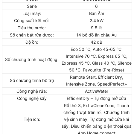
Serie
6
Loại máy:
Bán Âm
Công suất kết nối:
2.4 kW
Tiêu thụ nước:
9.5 lít
Số chén bát rửa được:
14 bộ đồ ăn châu Âu
Độ ồn:
42 dB
Eco 50 °C, Auto 45-65 °C,
Intensive 70 °C, Express 65 °C,
Số chương trình hoạt động:
Express 45 °C, Glass 40 °C, Silence
50 °C, Favourite (Pre-Rinse)
Remote Start, Efficient Dry,
Số chương trình bổ trợ
Intensive Zone, SpeedPerfect+
Công nghệ rửa:
ActiveWater
Công nghệ sấy
EfficientDry – Tự động mở cửa
Rổ thứ 3, ExtraCleanZone, Thanh
chống trượt trên rổ, Chương trình
Tiện ích:
vệ sinh máy, Tự động mở cửa khi
sấy, Điều khiển bằng điện thoại qua
App Home connect