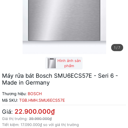
1
/
7
Hình ảnh sản
phẩm
Máy rửa bát Bosch SMU6ECS57E - Seri 6 -
Made in Germany
Thương hiệu:
BOSCH
Mã SKU:
TGB.HMH.SMU6ECS57E
22.900.000₫
Giá:
Giá thị trường:
39.990.000₫
Tiết kiệm:
17.090.000₫
so với giá thị trường