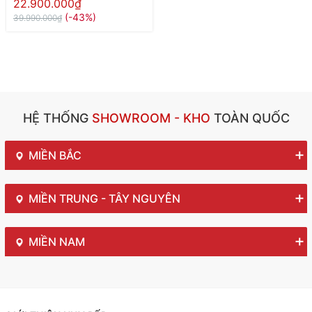
22.900.000₫
(-43%)
39.990.000₫
HỆ THỐNG
SHOWROOM - KHO
TOÀN QUỐC
MIỀN BẮC
MIỀN TRUNG - TÂY NGUYÊN
MIỀN NAM