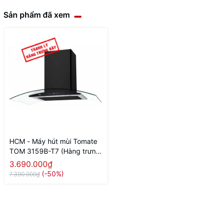
Sản phẩm đã xem
HCM - Máy hút mùi Tomate
TOM 3159B-T7 (Hàng trưng
bày mới 98%)
3.690.000₫
(-50%)
7.390.000₫