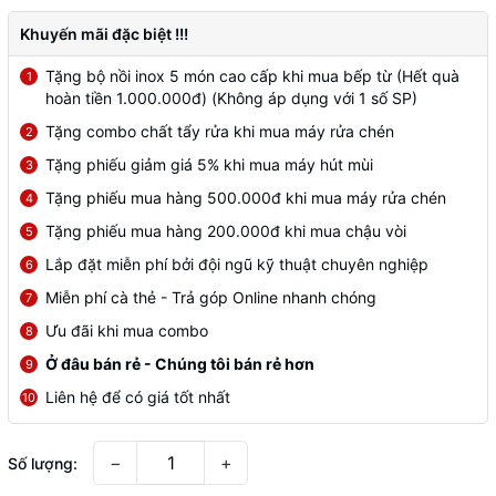
Khuyến mãi đặc biệt !!!
Tặng bộ nồi inox 5 món cao cấp khi mua bếp từ (Hết quà
1
hoàn tiền 1.000.000đ) (Không áp dụng với 1 số SP)
Tặng combo chất tẩy rửa khi mua máy rửa chén
2
Tặng phiếu giảm giá 5% khi mua máy hút mùi
3
Tặng phiếu mua hàng 500.000đ khi mua máy rửa chén
4
Tặng phiếu mua hàng 200.000đ khi mua chậu vòi
5
Lắp đặt miễn phí bởi đội ngũ kỹ thuật chuyên nghiệp
6
Miễn phí cà thẻ - Trả góp Online nhanh chóng
7
Ưu đãi khi mua combo
8
Ở đâu bán rẻ - Chúng tôi bán rẻ hơn
9
Liên hệ để có giá tốt nhất
10
−
+
Số lượng: