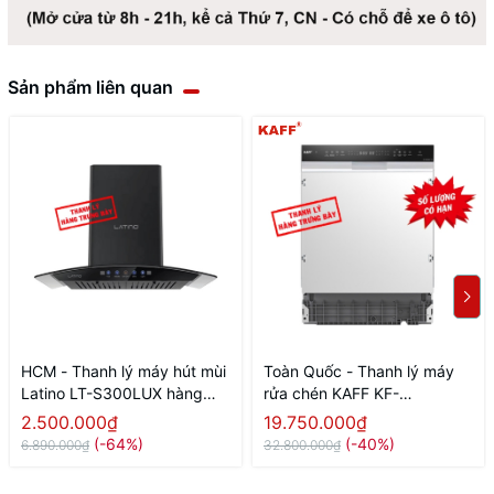
Sản phẩm liên quan
HCM - Thanh lý máy hút mùi
Toàn Quốc - Thanh lý máy
Latino LT-S300LUX hàng
rửa chén KAFF KF-
trưng bày mới 99%
HB805SE17 PRO âm tủ
2.500.000₫
19.750.000₫
(Hàng trưng bày mới 98%)
(-64%)
(-40%)
6.890.000₫
32.800.000₫