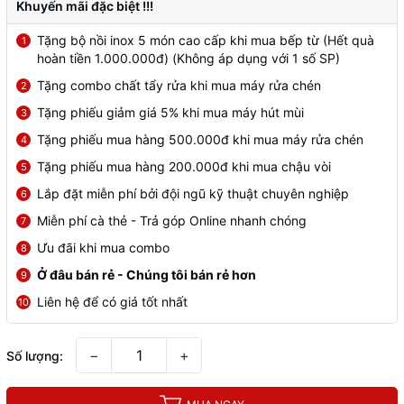
Khuyến mãi đặc biệt !!!
Tặng bộ nồi inox 5 món cao cấp khi mua bếp từ (Hết quà
1
hoàn tiền 1.000.000đ) (Không áp dụng với 1 số SP)
Tặng combo chất tẩy rửa khi mua máy rửa chén
2
Tặng phiếu giảm giá 5% khi mua máy hút mùi
3
Tặng phiếu mua hàng 500.000đ khi mua máy rửa chén
4
Tặng phiếu mua hàng 200.000đ khi mua chậu vòi
5
Lắp đặt miễn phí bởi đội ngũ kỹ thuật chuyên nghiệp
6
Miễn phí cà thẻ - Trả góp Online nhanh chóng
7
Ưu đãi khi mua combo
8
Ở đâu bán rẻ - Chúng tôi bán rẻ hơn
9
Liên hệ để có giá tốt nhất
10
−
+
Số lượng: