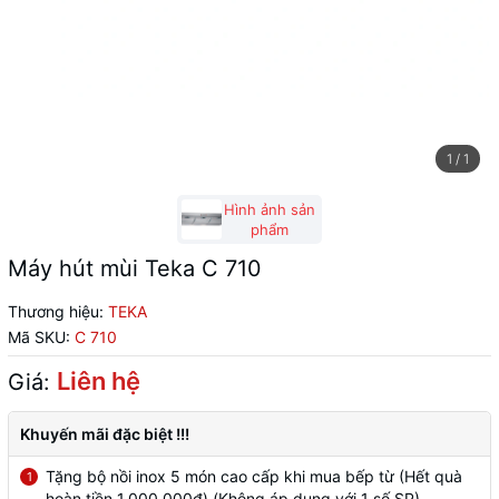
1
/
1
Hình ảnh sản
phẩm
Máy hút mùi Teka C 710
Thương hiệu:
TEKA
Mã SKU:
C 710
Liên hệ
Giá:
Khuyến mãi đặc biệt !!!
Tặng bộ nồi inox 5 món cao cấp khi mua bếp từ (Hết quà
1
hoàn tiền 1.000.000đ) (Không áp dụng với 1 số SP)