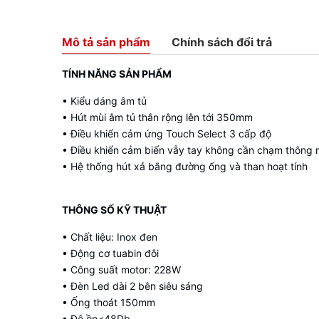
Mô tả sản phẩm
Chính sách đổi trả
TÍNH NĂNG SẢN PHẨM
• Kiểu dáng âm tủ
• Hút mùi âm tủ thân rộng lên tới 350mm
• Điều khiển cảm ứng Touch Select 3 cấp độ
• Điều khiển cảm biến vẫy tay không cần chạm thông 
• Hệ thống hút xả bằng đường ống và than hoạt tính
THÔNG SỐ KỸ THUẬT
• Chất liệu: Inox đen
• Động cơ tuabin đôi
• Công suất motor: 228W
• Đèn Led dài 2 bên siêu sáng
• Ống thoát 150mm
• Độ ồn<48Db