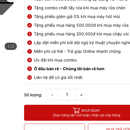
Tặng combo chất tẩy rửa khi mua máy rửa chén
2
Tặng phiếu giảm giá 5% khi mua máy hút mùi
3
Tặng phiếu mua hàng 500.000đ khi mua máy rửa
4
Tặng phiếu mua hàng 200.000đ khi mua chậu vòi
5
Lắp đặt miễn phí bởi đội ngũ kỹ thuật chuyên ngh
6
1
/
2
Miễn phí cà thẻ - Trả góp Online nhanh chóng
7
Ưu đãi khi mua combo
8
Ở đâu bán rẻ - Chúng tôi bán rẻ hơn
9
Liên hệ để có giá tốt nhất
10
−
+
Số lượng:
MUA NGAY
Giao hàng tận nơi hoặc nhận tại cửa hàng
MUA TRẢ GÓ