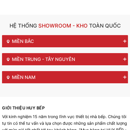
HỆ THỐNG
SHOWROOM - KHO
TOÀN QUỐC
MIỀN BẮC
MIỀN TRUNG - TÂY NGUYÊN
MIỀN NAM
GIỚI THIỆU HUY BẾP
Với kinh nghiệm 15 năm trong lĩnh vực thiết bị nhà bếp. Chúng tôi
tự tin có thể tư vấn và lựa chọn được những sản phẩm chất lượng
với mức giá tốt nhất tới tay khách hàng. "Mua hàng tại HUY BẾP -