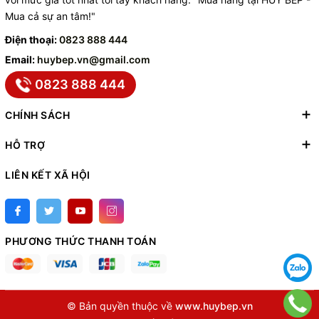
Mua cả sự an tâm!"
Điện thoại:
0823 888 444
Email:
huybep.vn@gmail.com
0823 888 444
CHÍNH SÁCH
HỖ TRỢ
LIÊN KẾT XÃ HỘI
PHƯƠNG THỨC THANH TOÁN
© Bản quyền thuộc về
www.huybep.vn