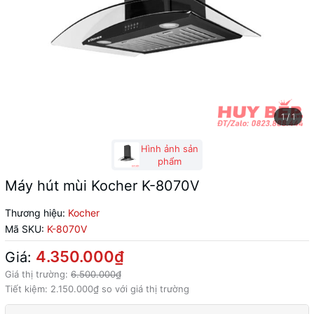
1
/
1
Hình ảnh sản
phẩm
Máy hút mùi Kocher K-8070V
Thương hiệu:
Kocher
Mã SKU:
K-8070V
4.350.000₫
Giá:
Giá thị trường:
6.500.000₫
Tiết kiệm:
2.150.000₫
so với giá thị trường