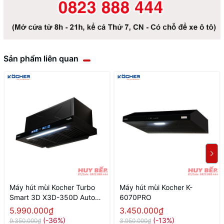
Sản phẩm liên quan
Máy hút mùi Kocher Turbo
Máy hút mùi Kocher K-
Smart 3D X3D-350D Auto
6070PRO
Clean
5.990.000₫
3.450.000₫
(-36%)
(-13%)
9.350.000₫
3.950.000₫