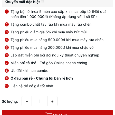
Khuyến mãi đặc biệt !!!
Tặng bộ nồi inox 5 món cao cấp khi mua bếp từ (Hết quà
1
hoàn tiền 1.000.000đ) (Không áp dụng với 1 số SP)
Tặng combo chất tẩy rửa khi mua máy rửa chén
2
Tặng phiếu giảm giá 5% khi mua máy hút mùi
3
Tặng phiếu mua hàng 500.000đ khi mua máy rửa chén
4
Tặng phiếu mua hàng 200.000đ khi mua chậu vòi
5
Lắp đặt miễn phí bởi đội ngũ kỹ thuật chuyên nghiệp
6
Miễn phí cà thẻ - Trả góp Online nhanh chóng
7
Ưu đãi khi mua combo
8
Ở đâu bán rẻ - Chúng tôi bán rẻ hơn
9
Liên hệ để có giá tốt nhất
10
−
+
Số lượng: