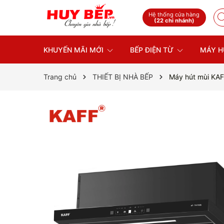
Hệ thống cửa hàng
(22 chi nhánh)
KHUYẾN MÃI MỚI
BẾP ĐIỆN TỪ
MÁY H
Trang chủ
THIẾT BỊ NHÀ BẾP
Máy hút mùi KA