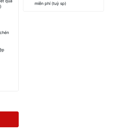
Hết quà
miễn phí (tuỳ sp)
)
 chén
iệp