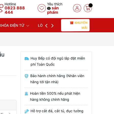
Hotline
Yêu thích
0823 888
sản
0
444
phẩm
KHUYẾN
KHÓA ĐIỆN TỬ
LÒ NƯỚNG
LÒ VI SÓNG
MÁY
MÃI
ẫu
Huy Bếp có đội ngũ lắp đặt miễn
phí Toàn Quốc
Bảo hành chính hãng (Nhân viên
hãng tới tận nhà)
Hoàn tiền 500% nếu phát hiện
hàng không chính hãng
Hỗ trợ cắt đá, cắt tủ, đục tường