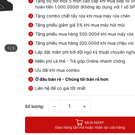
Tặng bộ nồi inox 5 món cao cấp khi mua bếp từ (
1
hoàn tiền 1.000.000đ) (Không áp dụng với 1 số SP
Tặng combo chất tẩy rửa khi mua máy rửa chén
2
Tặng phiếu giảm giá 5% khi mua máy hút mùi
3
Tặng phiếu mua hàng 500.000đ khi mua máy rửa
4
Tặng phiếu mua hàng 200.000đ khi mua chậu vòi
5
1
/
3
Lắp đặt miễn phí bởi đội ngũ kỹ thuật chuyên ngh
6
Miễn phí cà thẻ - Trả góp Online nhanh chóng
7
Ưu đãi khi mua combo
8
Ở đâu bán rẻ - Chúng tôi bán rẻ hơn
9
Liên hệ để có giá tốt nhất
10
−
+
Số lượng:
MUA NGAY
Giao hàng tận nơi hoặc nhận tại cửa hàng