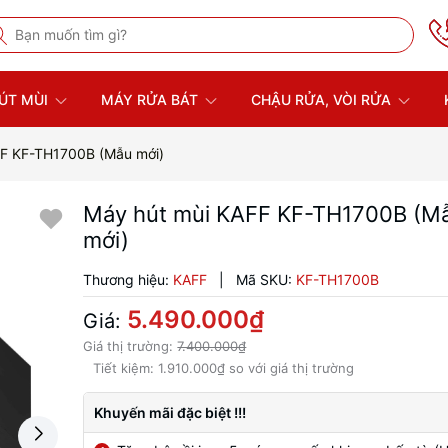
ÚT MÙI
MÁY RỬA BÁT
CHẬU RỬA, VÒI RỬA
FF KF-TH1700B (Mẫu mới)
Máy hút mùi KAFF KF-TH1700B (M
mới)
Thương hiệu:
KAFF
|
Mã SKU:
KF-TH1700B
5.490.000₫
Giá:
Giá thị trường:
7.400.000₫
Tiết kiệm:
1.910.000₫
so với giá thị trường
Khuyến mãi đặc biệt !!!