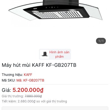
1
/
1
Hình ảnh sản
phẩm
Máy hút mùi KAFF KF-GB207TB
Thương hiệu:
KAFF
Mã SKU:
Mã:
KF-GB207TB
5.200.000₫
Giá:
Giá thị trường:
7.880.000₫
Tiết kiệm:
2.680.000₫
so với giá thị trường