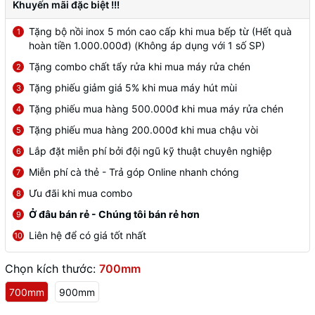
Khuyến mãi đặc biệt !!!
Tặng bộ nồi inox 5 món cao cấp khi mua bếp từ (Hết quà
1
hoàn tiền 1.000.000đ) (Không áp dụng với 1 số SP)
Tặng combo chất tẩy rửa khi mua máy rửa chén
2
Tặng phiếu giảm giá 5% khi mua máy hút mùi
3
Tặng phiếu mua hàng 500.000đ khi mua máy rửa chén
4
Tặng phiếu mua hàng 200.000đ khi mua chậu vòi
5
Lắp đặt miễn phí bởi đội ngũ kỹ thuật chuyên nghiệp
6
Miễn phí cà thẻ - Trả góp Online nhanh chóng
7
Ưu đãi khi mua combo
8
Ở đâu bán rẻ - Chúng tôi bán rẻ hơn
9
Liên hệ để có giá tốt nhất
10
Chọn kích thước:
700mm
700mm
900mm