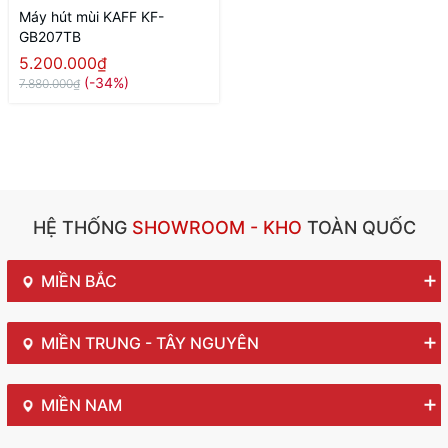
Máy hút mùi KAFF KF-
GB207TB
5.200.000₫
(-34%)
7.880.000₫
HỆ THỐNG
SHOWROOM - KHO
TOÀN QUỐC
MIỀN BẮC
MIỀN TRUNG - TÂY NGUYÊN
MIỀN NAM