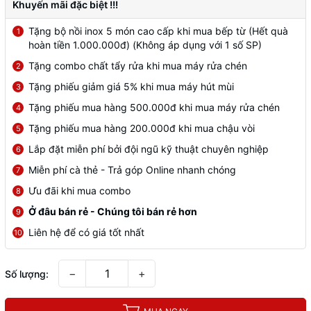
Khuyến mãi đặc biệt !!!
Tặng bộ nồi inox 5 món cao cấp khi mua bếp từ (Hết quà
1
hoàn tiền 1.000.000đ) (Không áp dụng với 1 số SP)
Tặng combo chất tẩy rửa khi mua máy rửa chén
2
Tặng phiếu giảm giá 5% khi mua máy hút mùi
3
Tặng phiếu mua hàng 500.000đ khi mua máy rửa chén
4
Tặng phiếu mua hàng 200.000đ khi mua chậu vòi
5
Lắp đặt miễn phí bởi đội ngũ kỹ thuật chuyên nghiệp
6
Miễn phí cà thẻ - Trả góp Online nhanh chóng
7
Ưu đãi khi mua combo
8
Ở đâu bán rẻ - Chúng tôi bán rẻ hơn
9
Liên hệ để có giá tốt nhất
10
−
+
Số lượng: