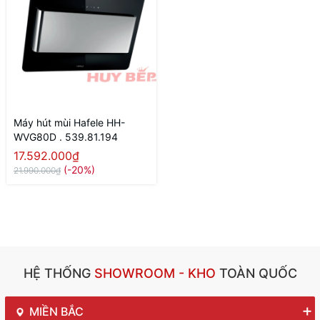
Máy hút mùi Hafele HH-
WVG80D . 539.81.194
17.592.000₫
(-20%)
21.990.000₫
HỆ THỐNG
SHOWROOM - KHO
TOÀN QUỐC
MIỀN BẮC