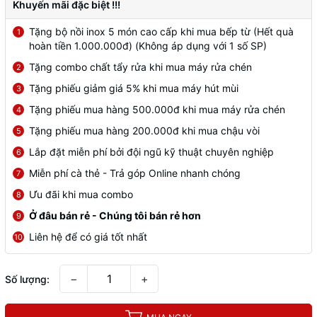
Khuyến mãi đặc biệt !!!
Tặng bộ nồi inox 5 món cao cấp khi mua bếp từ (Hết quà
1
hoàn tiền 1.000.000đ) (Không áp dụng với 1 số SP)
Tặng combo chất tẩy rửa khi mua máy rửa chén
2
Tặng phiếu giảm giá 5% khi mua máy hút mùi
3
Tặng phiếu mua hàng 500.000đ khi mua máy rửa chén
4
Tặng phiếu mua hàng 200.000đ khi mua chậu vòi
5
Lắp đặt miễn phí bởi đội ngũ kỹ thuật chuyên nghiệp
6
Miễn phí cà thẻ - Trả góp Online nhanh chóng
7
Ưu đãi khi mua combo
8
Ở đâu bán rẻ - Chúng tôi bán rẻ hơn
9
Liên hệ để có giá tốt nhất
10
−
+
Số lượng: