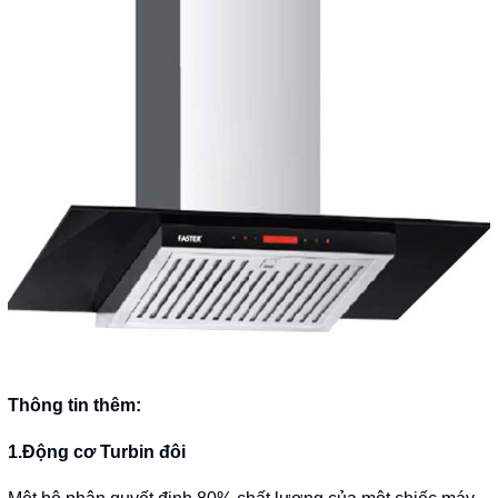
Thông tin thêm:
1.Động cơ Turbin đôi