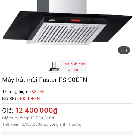
1
/
1
Hình ảnh sản
phẩm
Máy hút mùi Faster FS 90EFN
Thương hiệu:
FASTER
Mã SKU:
FS 90EFN
12.400.000₫
Giá:
Giá thị trường:
15.500.000₫
Tiết kiệm:
3.100.000₫
so với giá thị trường